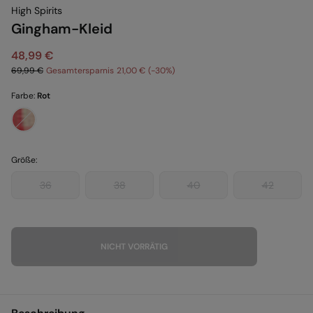
High Spirits
Gingham-Kleid
48,99 €
69,99 €
Gesamtersparnis
21,00 €
30
Farbe:
Rot
Größe:
36
38
40
42
NICHT VORRÄTIG