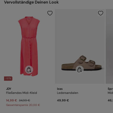
Vervollständige Deinen Look
Nicht trockenreinigen
-57%
JDY
Izas
Spr
Fließendes Midi-Kleid
Ledersandalen
Mid
14,99 €
34,99 €
49,99 €
46,
Gesamtersparnis
20,00 €