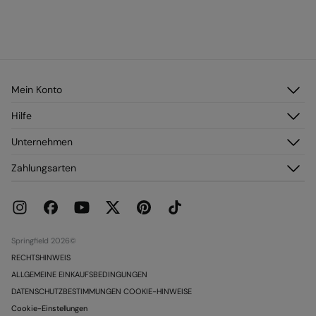
Mein Konto
Anmelden
Hilfe
Registrieren
Kundendienst
Unternehmen
Meine Adressen
Häufig gestellte Fragen
Meine Bestellungen
Über uns
Zahlungsarten
Versand
Franchise
Rückgabe und Stornierung
Presse
Aktuelle Werbeaktionen
Karriere
Springfield 2026©
RECHTSHINWEIS
ALLGEMEINE EINKAUFSBEDINGUNGEN
DATENSCHUTZBESTIMMUNGEN COOKIE-HINWEISE
Cookie-Einstellungen