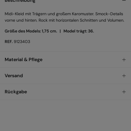
Beschreibung
Midi-Kleid mit Trägern und großem Karomuster. Smock-Details
vorne und hinten. Rock mit horizontalen Schnitten und Volumen.
Größe des Models: 1,75 cm. |
Model trägt: 36.
REF.
9123403
Material & Pflege
Material
Versand
100%
baumwolle
KOSTENLOS ab einem
VERSAND ZU DIR NACH
3,95
Rückgabe
Pflege
Bestellwert von 50 €
HAUSE
€
Maschinenwäsche max. 30°C Schonwaschgang
Du hast
30 Tage
Zeit für eine Rückgabe und kannst eine der
folgenden Methoden wählen:
Kann bei niedriger Temperatur im Trockner getrocknet
werden
Versand ans Lager
Kalt bügeln