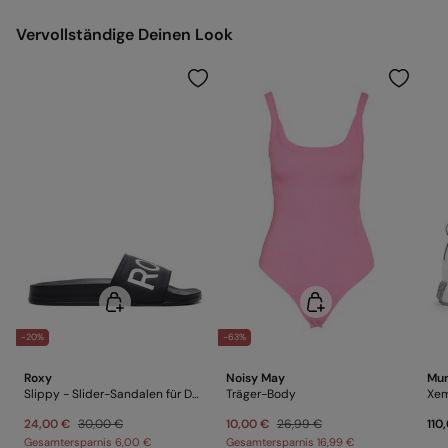
Versand ans Lager
Vervollständige Deinen Look
-20%
-63%
Roxy
Noisy May
Mun
Slippy - Slider-Sandalen für Damen
Träger-Body
Xem
24,00 €
30,00 €
10,00 €
26,99 €
110
Gesamtersparnis
6,00 €
Gesamtersparnis
16,99 €