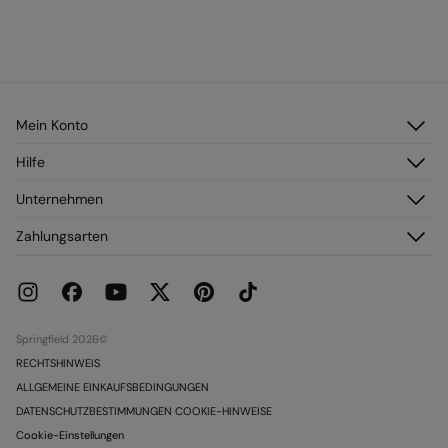
Mein Konto
Anmelden
Hilfe
Registrieren
Kundendienst
Unternehmen
Meine Adressen
Häufig gestellte Fragen
Meine Bestellungen
Über uns
Zahlungsarten
Versand
Franchise
Rückgabe und Stornierung
Presse
Aktuelle Werbeaktionen
Karriere
Springfield 2026©
RECHTSHINWEIS
ALLGEMEINE EINKAUFSBEDINGUNGEN
DATENSCHUTZBESTIMMUNGEN COOKIE-HINWEISE
Cookie-Einstellungen