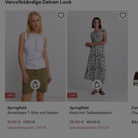
Vervollständige Deinen Look
Nicht trockenreinigen
-39%
-36%
Springfield
Springfield
Con
Ärmelloses T-Shirt mit Nieten
Kleid mit Taillenbändern
Chu
10,99 €
17,99 €
29,99 €
46,99 €
92,
Gesamtersparnis
7,00 €
Gesamtersparnis
17,00 €