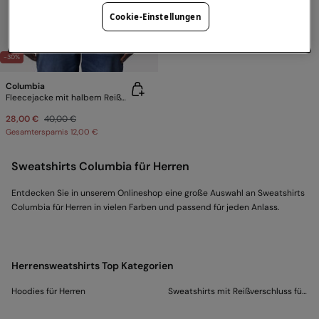
Cookie-Einstellungen
-30%
Columbia
Fleecejacke mit halbem Reißverschluss
28,00 €
40,00 €
Gesamtersparnis
12,00 €
Sweatshirts Columbia für Herren
Entdecken Sie in unserem Onlineshop eine große Auswahl an Sweatshirts
Columbia für Herren in vielen Farben und passend für jeden Anlass.
Herrensweatshirts Top Kategorien
Hoodies für Herren
Sweatshirts mit Reißverschluss für He