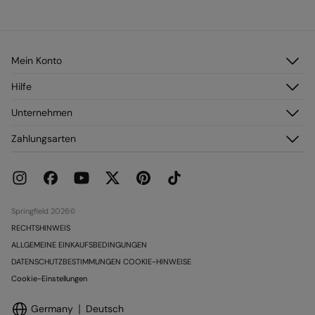
Mein Konto
Anmelden
Hilfe
Registrieren
Kundendienst
Unternehmen
Meine Adressen
Häufig gestellte Fragen
Meine Bestellungen
Über uns
Zahlungsarten
Versand
Franchise
Rückgabe und Stornierung
Presse
Aktuelle Werbeaktionen
Karriere
Springfield 2026©
RECHTSHINWEIS
ALLGEMEINE EINKAUFSBEDINGUNGEN
DATENSCHUTZBESTIMMUNGEN COOKIE-HINWEISE
Cookie-Einstellungen
Germany
Deutsch