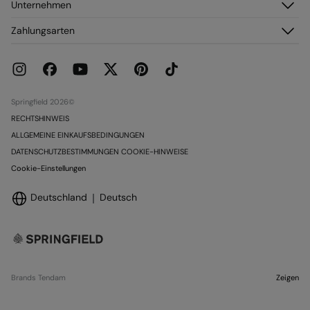
Unternehmen
Meine Adressen
Häufig gestellte Fragen
Meine Bestellungen
Über uns
Zahlungsarten
Versand
Franchise
Rückgabe und Stornierung
Presse
Aktuelle Werbeaktionen
Karriere
Springfield 2026©
RECHTSHINWEIS
ALLGEMEINE EINKAUFSBEDINGUNGEN
DATENSCHUTZBESTIMMUNGEN COOKIE-HINWEISE
Cookie-Einstellungen
Deutschland
Deutsch
Brands Tendam
Zeigen