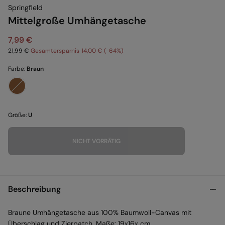
Springfield
Mittelgroße Umhängetasche
7,99 €
21,99 €
Gesamtersparnis
14,00 €
64
Farbe:
Braun
Größe:
U
NICHT VORRÄTIG
Beschreibung
Braune Umhängetasche aus 100% Baumwoll-Canvas mit
Überschlag und Zierpatch. Maße: 19x16x cm.