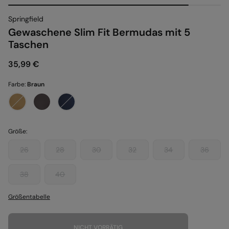
Springfield
Gewaschene Slim Fit Bermudas mit 5
Taschen
35,99 €
Farbe:
Braun
Größe:
26
28
30
32
34
36
38
40
Größentabelle
NICHT VORRÄTIG