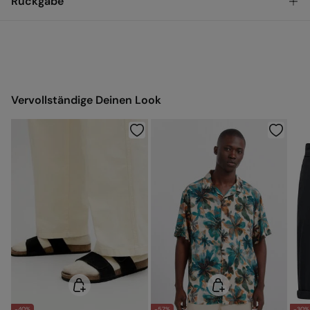
Rückgabe
Bestellwert von 50 €
HAUSE
€
Du hast
30 Tage
Zeit für eine Rückgabe und kannst eine der
folgenden Methoden wählen:
Versand ans Lager
Vervollständige Deinen Look
-40%
-57%
-30%