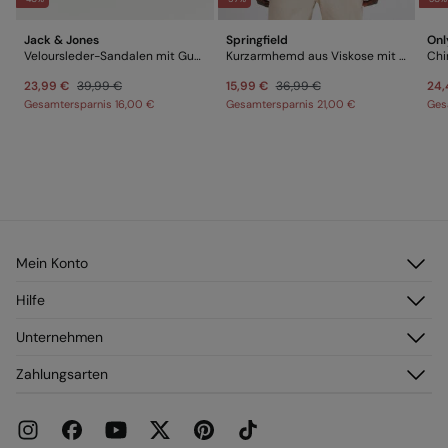
Jack & Jones
Springfield
Onl
Veloursleder-Sandalen mit Gummisohle
Kurzarmhemd aus Viskose mit Blumenmuster
Chi
23,99 €
39,99 €
15,99 €
36,99 €
24,
Gesamtersparnis
16,00 €
Gesamtersparnis
21,00 €
Ges
Mein Konto
Anmelden
Hilfe
Registrieren
Kundendienst
Unternehmen
Meine Adressen
Häufig gestellte Fragen
Meine Bestellungen
Über uns
Zahlungsarten
Versand
Franchise
Rückgabe und Stornierung
Presse
Aktuelle Werbeaktionen
Karriere