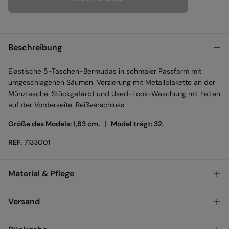
Beschreibung
Elastische 5-Taschen-Bermudas in schmaler Passform mit
umgeschlagenen Säumen. Verzierung mit Metallplakette an der
Münztasche. Stückgefärbt und Used-Look-Waschung mit Falten
auf der Vorderseite. Reißverschluss.
Größe des Models: 1,83 cm. |
Model trägt: 32.
REF.
7133001
Material & Pflege
Material
Versand
98%
baumwolle
,
2%
elasthan
KOSTENLOS ab einem
VERSAND ZU DIR NACH
3,95