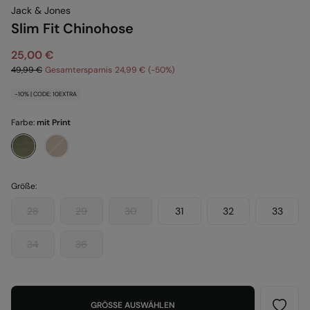
Jack & Jones
Slim Fit Chinohose
25,00 €
49,99 €
Gesamtersparnis
24,99 €
50
-10% | CODE: 10EXTRA
Farbe:
mit Print
Größe:
28
29
30
31
32
33
34
36
GRÖSSE AUSWÄHLEN