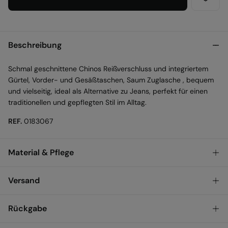
Beschreibung
Schmal geschnittene Chinos Reißverschluss und integriertem
Gürtel, Vorder- und Gesäßtaschen, Saum Zuglasche , bequem
und vielseitig, ideal als Alternative zu Jeans, perfekt für einen
traditionellen und gepflegten Stil im Alltag.
REF.
0183067
Material & Pflege
Material
Versand
98%
baumwolle
,
2%
elasthan
KOSTENLOS ab einem
VERSAND ZU DIR NACH
3,95
Rückgabe
Bestellwert von 50 €
HAUSE
€