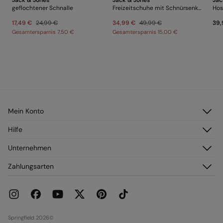
geflochtener Schnalle
Freizeitschuhe mit Schnürsenkeln
Hos
17,49 €
24,99 €
34,99 €
49,99 €
39,
Gesamtersparnis
7,50 €
Gesamtersparnis
15,00 €
Mein Konto
Anmelden
Hilfe
Registrieren
Kundendienst
Unternehmen
Meine Adressen
Häufig gestellte Fragen
Meine Bestellungen
Über uns
Zahlungsarten
Versand
Franchise
Rückgabe und Stornierung
Presse
Aktuelle Werbeaktionen
Karriere
Springfield 2026©