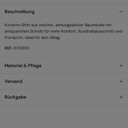
Beschreibung
Kurzarm-Shirt aus weicher, atmungsaktiver Baumwolle mit
entspanntem Schnitt für mehr Komfort, Rundhalsausschnitt und
Frontprint, ideal für den Alltag.
REF.
0213353
Material & Pflege
Material
Versand
100%
baumwolle
KOSTENLOS ab einem
VERSAND ZU DIR NACH
3,95
Rückgabe
Pflege
Bestellwert von 50 €
HAUSE
€
Maschinenwäsche max. 30°C
Du hast
30 Tage
Zeit für eine Rückgabe und kannst eine der
folgenden Methoden wählen:
Nicht für den Trockner geeignet