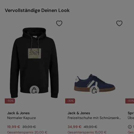
Versand ans Lager
Kalt bügeln
Vervollständige Deinen Look
Nicht trockenreinigen
-50%
-30%
-60
Jack & Jones
Jack & Jones
Spr
Normaler Kapuze
Freizeitschuhe mit Schnürsenkeln
Übe
19,99 €
39,99 €
34,99 €
49,99 €
Gesamtersparnis
20,00 €
Gesamtersparnis
15,00 €
Ges