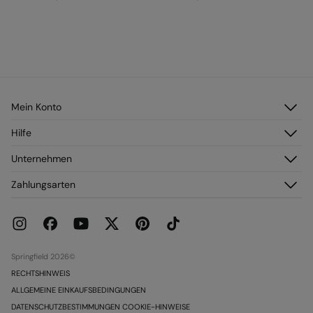
Mein Konto
Anmelden
Hilfe
Registrieren
Kundendienst
Unternehmen
Meine Adressen
Häufig gestellte Fragen
Meine Bestellungen
Über uns
Zahlungsarten
Versand
Franchise
Rückgabe und Stornierung
Presse
Aktuelle Werbeaktionen
Karriere
Springfield 2026©
RECHTSHINWEIS
ALLGEMEINE EINKAUFSBEDINGUNGEN
DATENSCHUTZBESTIMMUNGEN COOKIE-HINWEISE