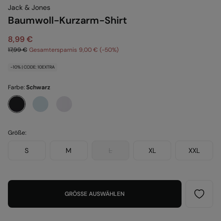
Jack & Jones
Baumwoll-Kurzarm-Shirt
8,99 €
17,99 €
Gesamtersparnis
9,00 €
50
-10% | CODE: 10EXTRA
Farbe:
Schwarz
Größe:
S
M
L
XL
XXL
GRÖSSE AUSWÄHLEN