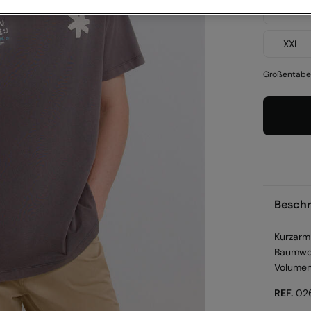
XS
XXL
Größentabe
Beschr
Kurzarm
Baumwol
Volumen
REF.
02