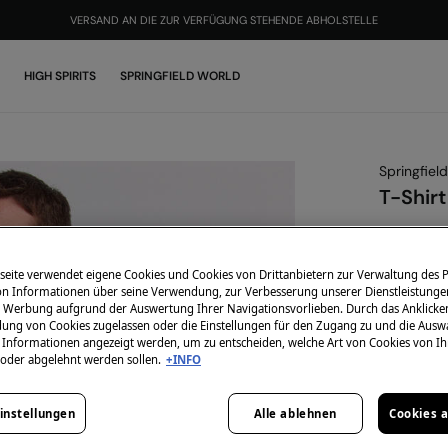
DU KANNST MIT KREDITKARTE, KLARNA UND PAYPAL BEZAHLEN
HIGH SPIRITS
SPRINGFIELD WORLD
Springfield
T-Shirt
7,99 €
24,99 €
Ges
eite verwendet eigene Cookies und Cookies von Drittanbietern zur Verwaltung des Po
-10% | CO
 Informationen über seine Verwendung, zur Verbesserung unserer Dienstleistunge
 Werbung aufgrund der Auswertung Ihrer Navigationsvorlieben. Durch das Anklick
ung von Cookies zugelassen oder die Einstellungen für den Zugang zu und die Ausw
Farbe:
Gra
en Informationen angezeigt werden, um zu entscheiden, welche Art von Cookies von I
 oder abgelehnt werden sollen.
+INFO
instellungen
Alle ablehnen
Cookies 
Größe: