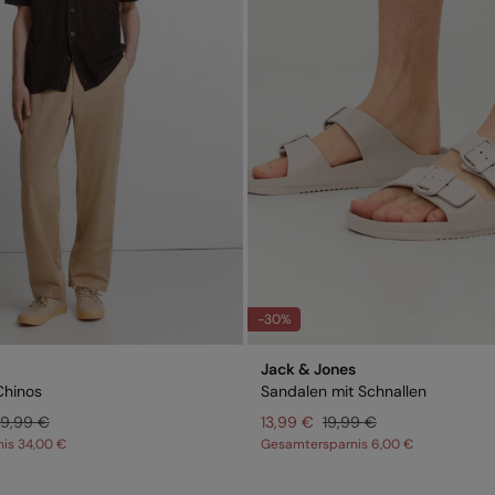
-30%
Jack & Jones
Chinos
Sandalen mit Schnallen
9,99 €
13,99 €
19,99 €
nis
34,00 €
Gesamtersparnis
6,00 €