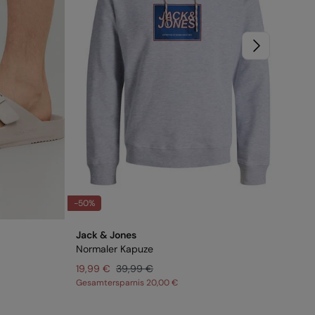
-50%
-68
Jack & Jones
Spr
Normaler Kapuze
Ge
19,99 €
39,99 €
Gesamtersparnis
20,00 €
Ges