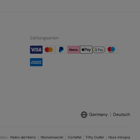
Zahlungsarten
Germany
Deutsch
ndam:
Pedro del Hierro
Women'secret
Cortefiel
Fifty Outlet
Hoss Intropia