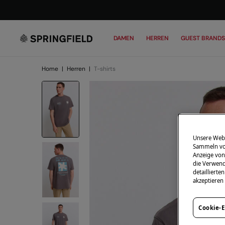
DAMEN
HERREN
GUEST BRANDS
Home
|
Herren
|
T-shirts
Unsere Webs
Sammeln von
Anzeige von
die Verwend
detailliert
akzeptieren
Cookie-E