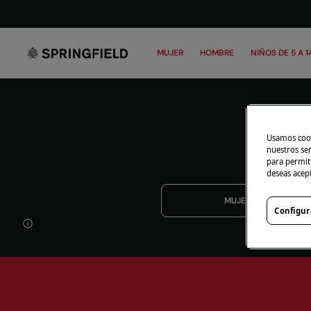
MUJER
HOMBRE
NIÑOS DE 5 A 1
Usamos cook
nuestros se
para permiti
deseas acep
MUJER
Configur