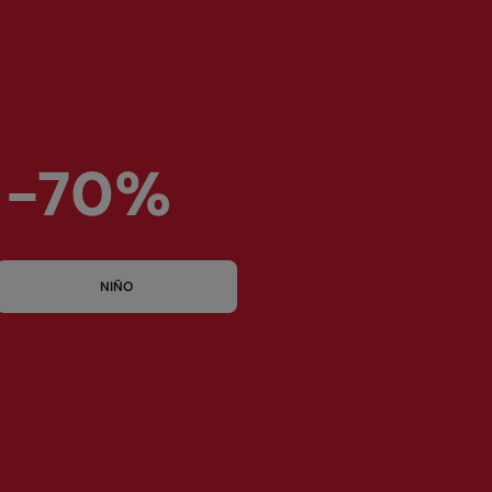
 -70%
NIÑO