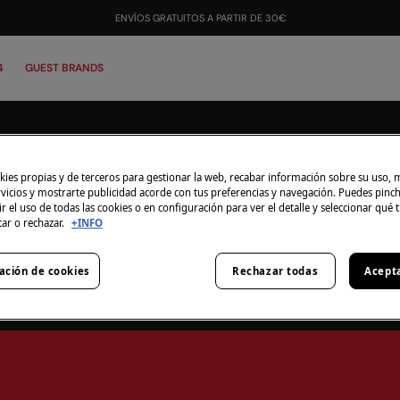
¡DESCARGA LA APP Y CONSIGUE +10% EXTRA!
INSTALAR
ENVÍOS GRATUITOS A PARTIR DE 30€
4
GUEST BRANDS
ACUMULABLE A -30% EN NEW IN Y REMATE FINAL
+10% EXTRA EN TODA LA WEB
ies propias y de terceros para gestionar la web, recabar información sobre su uso, 
rvicios y mostrarte publicidad acorde con tus preferencias y navegación. Puedes pin
r el uso de todas las cookies o en configuración para ver el detalle y seleccionar qué 
CÓDIGO: 10EXTRA
tar o rechazar.
+INFO
HOMBRE
NIÑA
ación de cookies
Rechazar todas
Acept