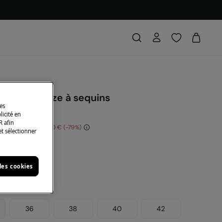
ourte en gaze à sequins
des
licité en
R afin
s économisez
37,00 €
79
et sélectionner
eu
les cookies
36
38
40
42