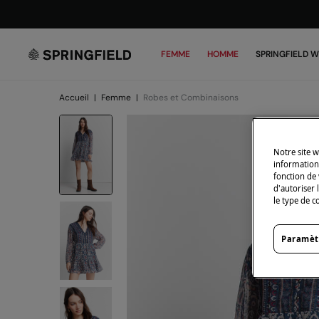
FEMME
HOMME
SPRINGFIELD 
Accueil
|
Femme
|
Robes et Combinaisons
Notre site w
informations
fonction de 
d'autoriser 
le type de c
Paramèt