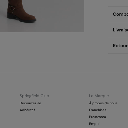
Compos
Compos
Livrai
100%
po
Ret
Retour
Entreti
La
ST
Vous di
travers 
Sé
Liv
GRA
Re
Re
Net
Env
Springfield Club
La Marque
Découvrez-le
À propos de nous
Adhérez !
Franchises
Pressroom
Emploi