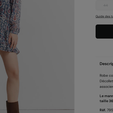
44
Guide des ta
Descri
Robe co
Décollet
associer
Le mann
taille 36
Réf.
79