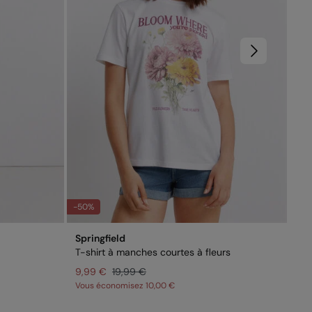
-50%
-50
Springfield
Spr
T-shirt à manches courtes à fleurs
Pan
9,99 €
19,99 €
19
Vous économisez
10,00 €
Vo