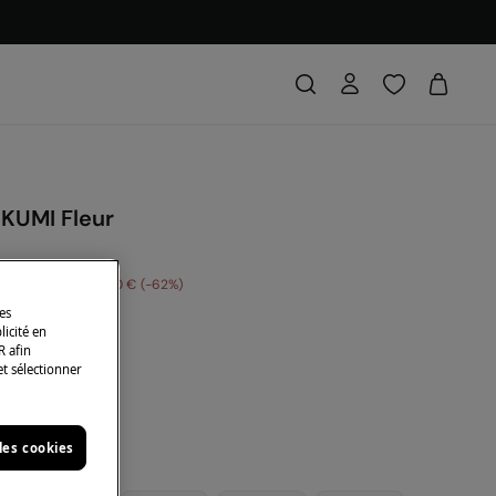
 KUMI Fleur
s économisez
16,00 €
62
des
DE: 10EXTRA
licité en
R afin
et sélectionner
anc
les cookies