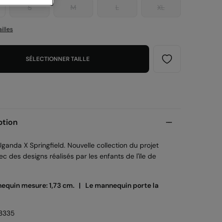
S
M
L
XL
illes
SÉLECTIONNER TAILLE
ption
ganda X Springfield. Nouvelle collection du projet
c des designs réalisés par les enfants de l'île de
equin mesure: 1,73 cm. |
Le mannequin porte la
3335