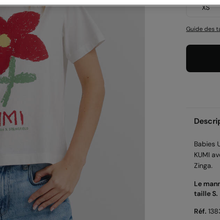
XS
Guide des ta
Descri
Babies U
KUMI ave
Zinga.
Le mann
taille S.
Réf.
138