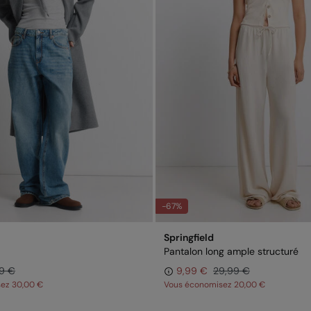
-67%
Springfield
Pantalon long ample structuré
9 €
9,99 €
29,99 €
sez
30,00 €
Vous économisez
20,00 €