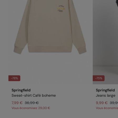
-78%
-75%
Springfield
Springfield
Sweat-shirt Café boheme
Jeans large
7,99 €
36,99 €
9,99 €
39,9
Vous économisez
29,00 €
Vous économi