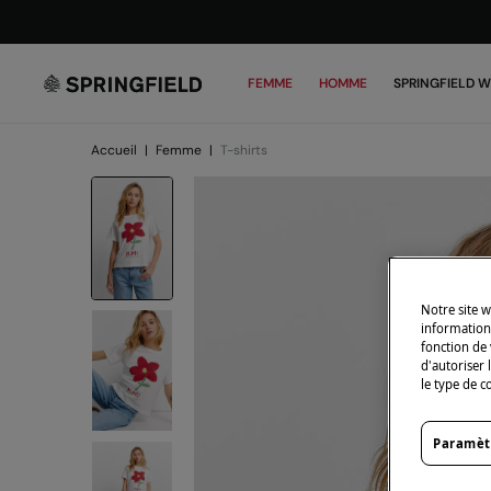
FEMME
HOMME
SPRINGFIELD 
Accueil
|
Femme
|
T-shirts
Notre site w
informations
fonction de 
d'autoriser 
le type de c
Paramèt