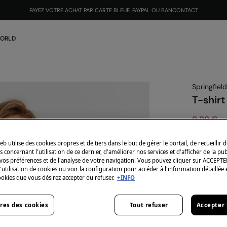
PAYEZ VOTRE ACHAT PAR CARTE BLEUE, PAYPAL OU BANCONTACT
WORLD
Springfield
T-shirt
9,99 €
25,99 €
Vou
eb utilise des cookies propres et de tiers dans le but de gérer le portail, de recueillir 
-10% | CO
 concernant l'utilisation de ce dernier, d'améliorer nos services et d'afficher de la pub
vos préférences et de l'analyse de votre navigation. Vous pouvez cliquer sur ACCEPTE
l'utilisation de cookies ou voir la configuration pour accéder à l'information détaillée 
Coloris:
bl
ookies que vous désirez accepter ou refuser.
+INFO
res des cookies
Tout refuser
Accepter 
Taille: