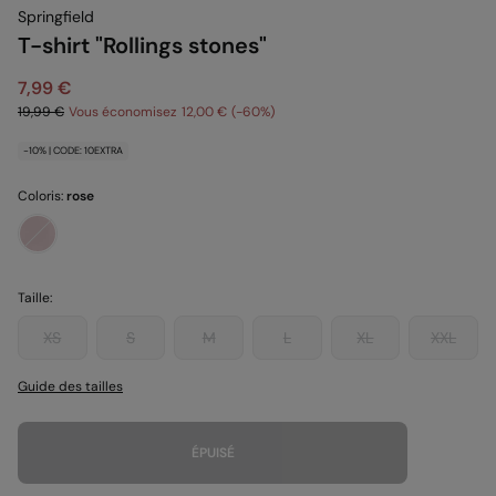
Springfield
T-shirt "Rollings stones"
7,99 €
19,99 €
Vous économisez
12,00 €
60
-10% | CODE: 10EXTRA
Coloris:
rose
Taille:
XS
S
M
L
XL
XXL
Guide des tailles
ÉPUISÉ