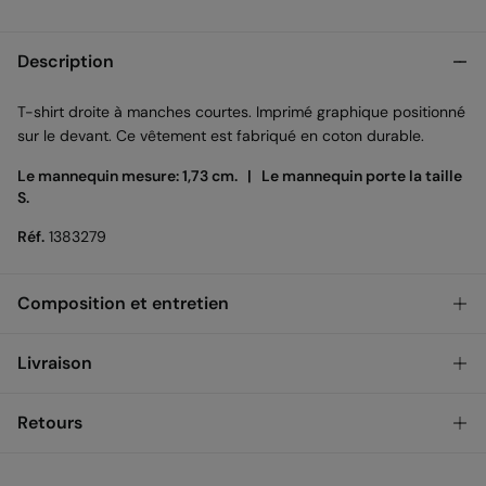
Description
T-shirt droite à manches courtes. Imprimé graphique positionné
sur le devant. Ce vêtement est fabriqué en coton durable.
Le mannequin mesure: 1,73 cm. |
Le mannequin porte la taille
S.
Réf.
1383279
Composition et entretien
Composition
Livraison
100%
coton
Retrait en magasin (France métropolitaine)
GRATUIT
Retours
Entretien
Lavage en machine max 30ºC
STANDARD
Vous disposez de
30 jours
pour effectuer votre retour à travers