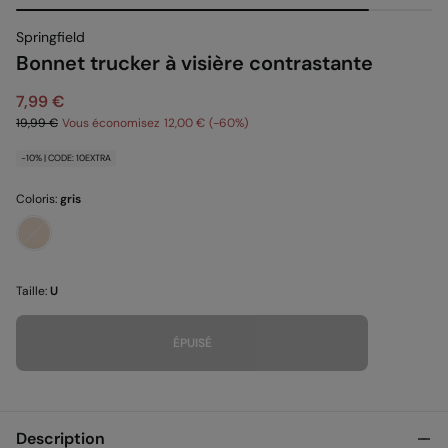
Springfield
Bonnet trucker à visière contrastante
7,99 €
19,99 €
Vous économisez
12,00 €
60
-10% | CODE: 10EXTRA
Coloris:
gris
Taille:
U
ÉPUISÉ
Description