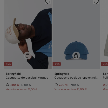
Nettoyage à sec interdit
-60%
-56%
-75%
Springfield
Springfield
Spr
Casquette de baseball vintage
Casquette basique logo en relief Springfield
Pul
7,99 €
19,99 €
7,99 €
17,99 €
9,9
Vous économisez
12,00 €
Vous économisez
10,00 €
Vou