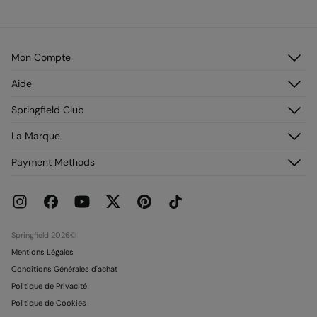
Mon Compte
Identifiez-vous
Aide
M’inscrire
Service Clientèle
Springfield Club
Mes adresses
Foire aux questions
Mon historique de commandes
Découvrez-le
La Marque
Livraison
Adhérez !
Retours et rétraction
À propos de nous
Payment Methods
Promotions en cours
Franchises
Carte paiement Springcash
Pressroom
Carte Cadeau
Emploi
Conditionnalité Carte Cadeau
Boutiques
Springfield 2026©
Mentions Légales
Conditions Générales d'achat
Politique de Privacité
Politique de Cookies