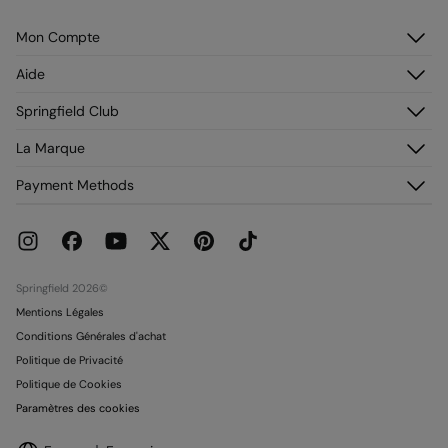
Mon Compte
Identifiez-vous
Aide
M’inscrire
Service Clientèle
Springfield Club
Mes adresses
Foire aux questions
Mon historique de commandes
Découvrez-le
La Marque
Livraison
Adhérez !
Retours et rétraction
À propos de nous
Payment Methods
Promotions en cours
Franchises
Carte paiement Springcash
Pressroom
Carte Cadeau
Emploi
Conditionnalité Carte Cadeau
Boutiques
Springfield 2026©
Mentions Légales
Conditions Générales d'achat
Politique de Privacité
Politique de Cookies
Paramètres des cookies