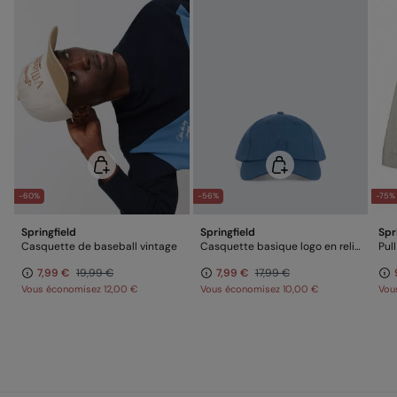
-60%
-56%
-75%
Springfield
Springfield
Spr
Casquette de baseball vintage
Casquette basique logo en relief Springfield
Pul
7,99 €
19,99 €
7,99 €
17,99 €
Vous économisez
12,00 €
Vous économisez
10,00 €
Vou