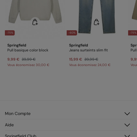
-75%
-60%
-75%
Springfield
Springfield
Spr
Pull basique color block
Jeans surteints slim fit
Pul
9,99 €
39,99 €
15,99 €
39,99 €
9,9
Vous économisez
30,00 €
Vous économisez
24,00 €
Vou
Mon Compte
Identifiez-vous
Aide
M’inscrire
Service Clientèle
Springfield Club
Mes adresses