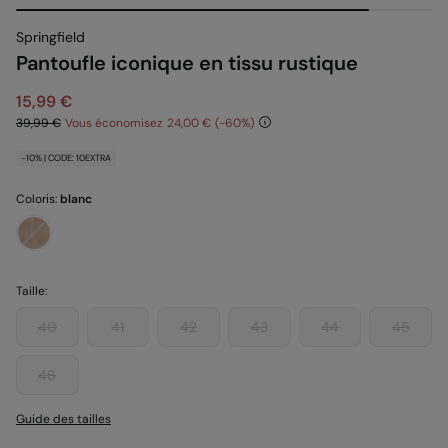
Springfield
Pantoufle iconique en tissu rustique
15,99 €
39,99 €
Vous économisez
24,00 €
60
-10% | CODE: 10EXTRA
Coloris:
blanc
Taille:
40
41
42
43
44
45
46
Guide des tailles