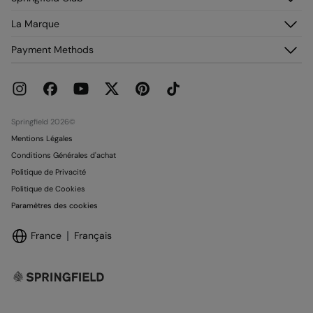
Foire aux questions
Mon historique de commandes
Découvrez-le
La Marque
Livraison
Adhérez !
Retours et rétraction
À propos de nous
Payment Methods
Promotions en cours
Franchises
Carte paiement Springcash
Pressroom
Carte Cadeau
Emploi
Conditionnalité Carte Cadeau
Boutiques
Springfield 2026©
Mentions Légales
Conditions Générales d'achat
Politique de Privacité
Politique de Cookies
Paramètres des cookies
France
Français