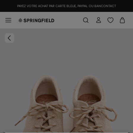
PAYEZ VOTRE ACHAT PAR CARTE BLEUE, PAYPAL OU BANCONTACT