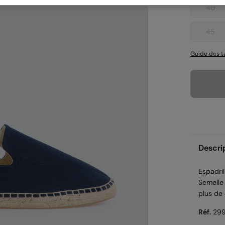
40
45
Guide des ta
Descri
Espadril
Semelle
plus de 
Réf.
299