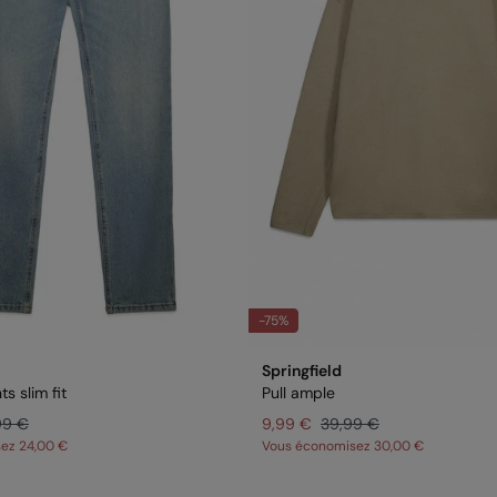
-75%
Springfield
s slim fit
Pull ample
99 €
9,99 €
39,99 €
sez
24,00 €
Vous économisez
30,00 €