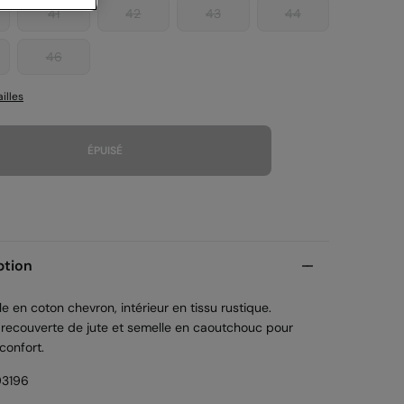
41
42
43
44
46
illes
ÉPUISÉ
ption
le en coton chevron, intérieur en tissu rustique.
 recouverte de jute et semelle en caoutchouc pour
confort.
3196