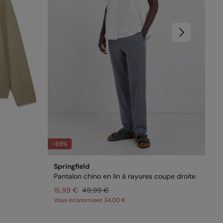
-68%
Springfield
Spr
Pantalon chino en lin à rayures coupe droite
Jea
15,99 €
49,99 €
49
Vous économisez
34,00 €