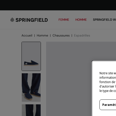
FEMME
HOMME
SPRINGFIELD 
Accueil
|
Homme
|
Chaussures
|
Espadrilles
Notre site w
informations
fonction de 
d'autoriser 
le type de c
Paramèt