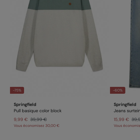
-75%
-60%
Springfield
Springfield
Pull basique color block
Jeans surteint
9,99 €
39,99 €
15,99 €
39,
Vous économisez
30,00 €
Vous économi