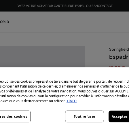
PAYEZ VOTRE ACHAT PAR CARTE BLEUE, PAYPAL OU BANCONTACT
REJOIGNEZ
GRATUITEMENT LE SPRINGFIELD CLUB ET RECEVEZ 12 €
WORLD
Springfield
Espadri
12,99 €
29,99 €
Vou
eb utilise des cookies propres et de tiers dans le but de gérer le portail, de recueillir 
-10% | CO
 concernant l'utilisation de ce dernier, d'améliorer nos services et d'afficher de la pub
vos préférences et de l'analyse de votre navigation. Vous pouvez cliquer sur ACCEPTE
l'utilisation de cookies ou voir la configuration pour accéder à l'information détaillée 
Coloris:
bl
ookies que vous désirez accepter ou refuser.
+INFO
res des cookies
Tout refuser
Accepter 
Taille: