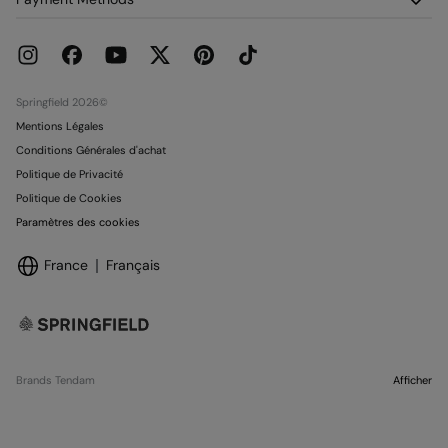
Promotions en cours
Franchises
Carte paiement Springcash
Pressroom
Carte Cadeau
Emploi
Conditionnalité Carte Cadeau
Boutiques
Springfield 2026©
Mentions Légales
Conditions Générales d'achat
Politique de Privacité
Politique de Cookies
Paramètres des cookies
France
Français
Brands Tendam
Afficher