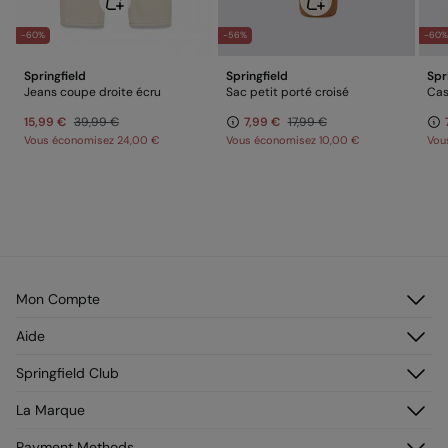
-60%
-56%
-60
Springfield
Springfield
Spr
Jeans coupe droite écru
Sac petit porté croisé
Cas
15,99 €
39,99 €
7,99 €
17,99 €
Vous économisez
24,00 €
Vous économisez
10,00 €
Vou
Mon Compte
Identifiez-vous
Aide
M’inscrire
Service Clientèle
Springfield Club
Mes adresses
Foire aux questions
Mon historique de commandes
Découvrez-le
La Marque
Livraison
Adhérez !
Retours et rétraction
À propos de nous
Payment Methods