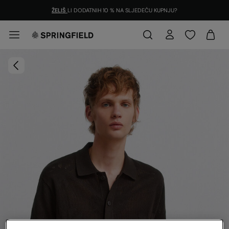
ŽELIŠ
LI DODATNIH 10 % NA SLJEDEĆU KUPNJU?