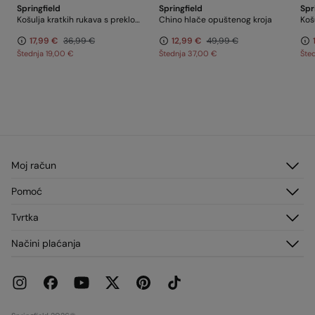
Springfield
Springfield
Spr
Košulja kratkih rukava s preklopom
Chino hlače opuštenog kroja
17,99 €
36,99 €
12,99 €
49,99 €
Štednja
19,00 €
Štednja
37,00 €
Šte
Moj račun
Prijavi sea
Pomoć
Registracija
Služba za korisnike
Tvrtka
Adrese za dostavu
Česta pitanja
Povijest narudžbi
O nama
Načini plaćanja
Dostava
Franšize
Zamjene, povrati i odustajanje
Mediji
Trenutne promocije
Radi s nama
Trgovine