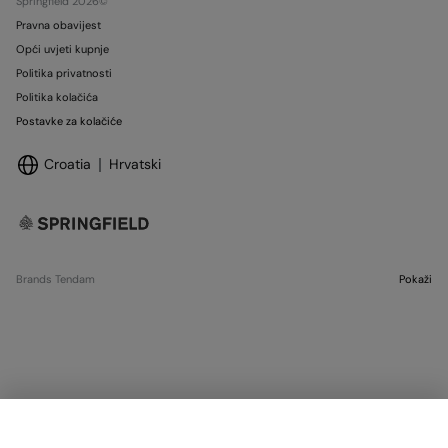
Springfield 2026©
Pravna obavijest
Opći uvjeti kupnje
Politika privatnosti
Politika kolačića
Postavke za kolačiće
Croatia
Hrvatski
Brands Tendam
Pokaži
SELECT SIZE