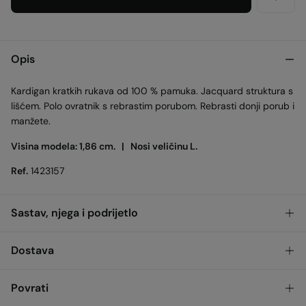
Opis
Kardigan kratkih rukava od 100 % pamuka. Jacquard struktura s
lišćem. Polo ovratnik s rebrastim porubom. Rebrasti donji porub i
manžete.
Visina modela: 1,86 cm. |
Nosi veličinu L.
Ref.
1423157
Sastav, njega i podrijetlo
Sastav
Dostava
100%
cotton
Dostava u trgovinu
Besplatno
4-5
Povrati
Njega i održavanje
dana