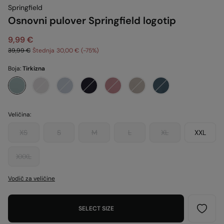
Springfield
Osnovni pulover Springfield logotip
9,99 €
39,99 €
Štednja
30,00 €
75
Boja:
Tirkizna
Veličina:
XS
S
M
L
XL
XXL
XXXL
Vodič za veličine
SELECT SIZE