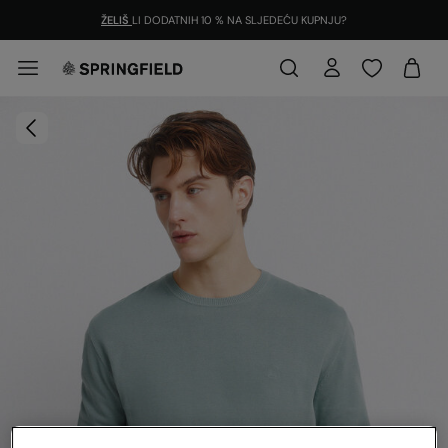
ŽELIŠ
LI DODATNIH 10 % NA SLJEDEĆU KUPNJU?