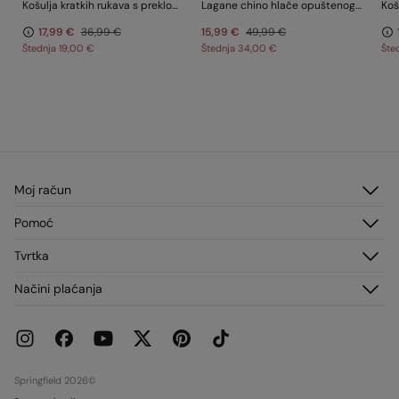
Košulja kratkih rukava s preklopom
Lagane chino hlače opuštenog kroja
17,99 €
36,99 €
15,99 €
49,99 €
Štednja
19,00 €
Štednja
34,00 €
Šte
Moj račun
Prijavi sea
Pomoć
Registracija
Služba za korisnike
Tvrtka
Adrese za dostavu
Česta pitanja
Povijest narudžbi
O nama
Načini plaćanja
Dostava
Franšize
Zamjene, povrati i odustajanje
Mediji
Trenutne promocije
Radi s nama
Trgovine
Springfield 2026©