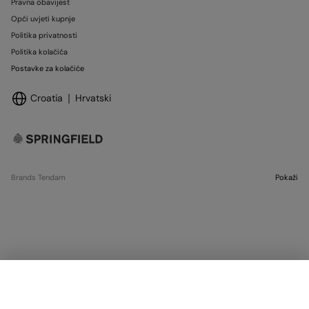
Pravna obavijest
Opći uvjeti kupnje
Politika privatnosti
Politika kolačića
Postavke za kolačiće
Croatia
Hrvatski
Brands Tendam
Pokaži
SELECT SIZE