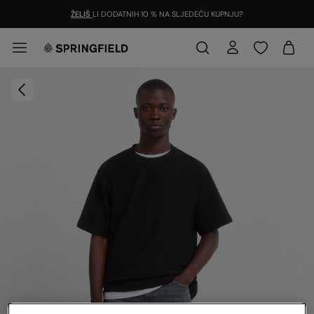
ŽELIŠ
LI DODATNIH 10 % NA SLJEDEĆU KUPNJU?