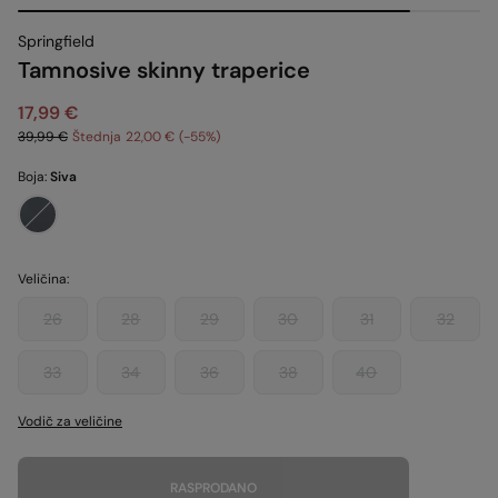
Springfield
Tamnosive skinny traperice
17,99 €
39,99 €
Štednja
22,00 €
55
Boja:
Siva
Veličina:
26
28
29
30
31
32
33
34
36
38
40
Vodič za veličine
RASPRODANO