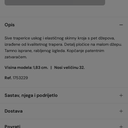
Opis
Sive traperice uskog i elastičnog skinny kroja s pet džepova,
izrađene od kvalitetnog trapera. Detalj pločice na malom džepu.
Tamno isprane, rabljenog izgleda. Kopčanje patentnim
zatvaračem.
Visina modela: 1,83 cm. |
Nosi veličinu 32.
Ref.
1753229
Sastav, njega i podrijetlo
Sastav
Dostava
98%
cotton
,
2%
elastane
Dostava u trgovinu
Besplatno
4-5
Povrati