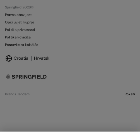
Trgovine
Springfield 2026©
Pravna obavijest
Opći uvjeti kupnje
Politika privatnosti
Politika kolačića
Postavke za kolačiće
Croatia
Hrvatski
Brands Tendam
Pokaži