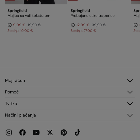
Springfield
Springfield
Spr
Majica sa vafl teksturom
Prebojane uske traperice
Maj
9,99 €
19,99 €
12,99 €
39,99 €
Štednja
10,00 €
Štednja
27,00 €
Šte
Moj račun
Prijavi sea
Pomoć
Registracija
Služba za korisnike
Tvrtka
Adrese za dostavu
Česta pitanja
Povijest narudžbi
O nama
Načini plaćanja
Dostava
Franšize
Zamjene, povrati i odustajanje
Mediji
Trenutne promocije
Radi s nama