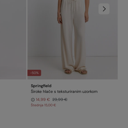
-50%
-73
Springfield
Spr
Široke hlače s teksturiranim uzorkom
Pak
14,99 €
29,99 €
3,
Štednja
15,00 €
Št