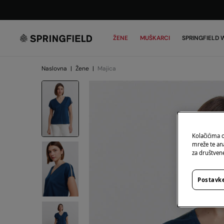
ŽENE
MUŠKARCI
SPRINGFIELD
Naslovna
|
Žene
|
Majica
Kolačićima 
mreže te an
za društvene
Postavke