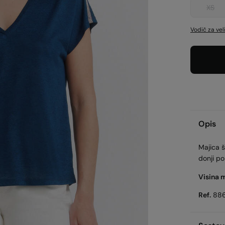
XS
Vodič za vel
Opis
Majica š
donji po
Visina 
Ref.
88