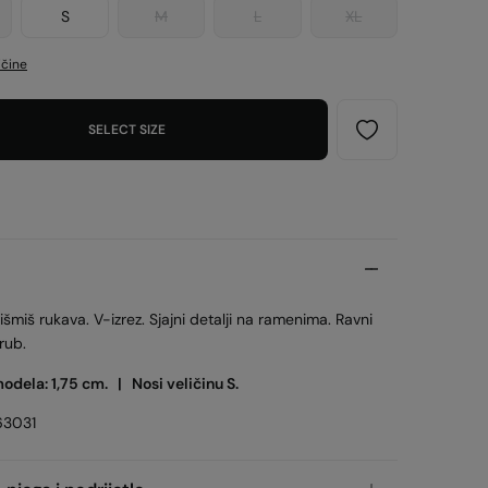
S
M
L
XL
ičine
SELECT SIZE
išmiš rukava. V-izrez. Sjajni detalji na ramenima. Ravni
rub.
modela: 1,75 cm. |
Nosi veličinu S.
63031