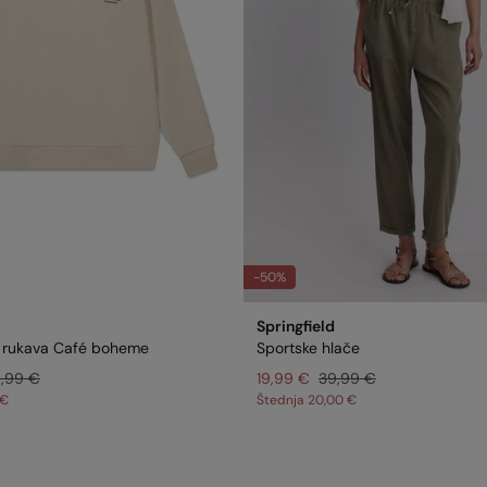
-50%
Springfield
h rukava Café boheme
Sportske hlače
,99 €
19,99 €
39,99 €
 €
Štednja
20,00 €