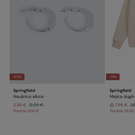
-69%
-78%
Springfield
Springfield
Naušnice alkice
Majica dugi
3,99 €
12,99 €
7,99 €
36
Štednja
9,00 €
Štednja
29,00