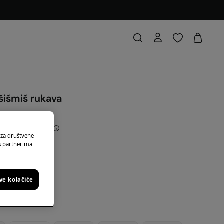
šišmiš rukava
nja
13,00 €
72
 za društvene
 s partnerima
: 10EXTRA
a
sve kolačiće