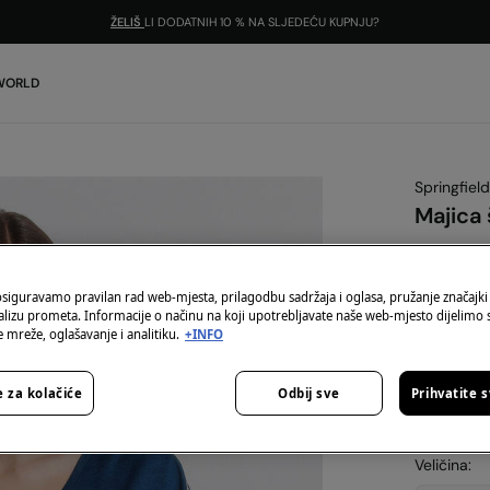
ŽELIŠ
LI DODATNIH 10 % NA SLJEDEĆU KUPNJU?
 WORLD
Springfield
Majica 
4,99 €
17,99 €
Šted
osiguravamo pravilan rad web-mjesta, prilagodbu sadržaja i oglasa, pružanje značajki
alizu prometa. Informacije o načinu na koji upotrebljavate naše web-mjesto dijelimo
-10% | KOD
 mreže, oglašavanje i analitiku.
+INFO
Boja:
Plav
 za kolačiće
Odbij sve
Prihvatite 
Veličina: