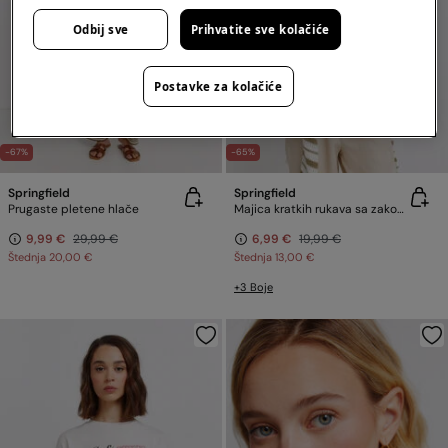
Odbij sve
Prihvatite sve kolačiće
Postavke za kolačiće
-67%
-65%
Springfield
Springfield
Prugaste pletene hlače
Majica kratkih rukava sa zakovicama
9,99 €
29,99 €
6,99 €
19,99 €
Štednja
20,00 €
Štednja
13,00 €
+3 Boje