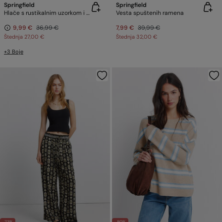
Springfield
Springfield
Hlače s rustikalnim uzorkom i vezicom
Vesta spuštenih ramena
9,99 €
36,99 €
7,99 €
39,99 €
Štednja
27,00 €
Štednja
32,00 €
+3 Boje