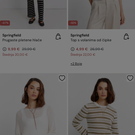
-67%
-82%
Springfield
Springfield
Prugaste pletene hlače
Top s volanima od čipke
9,99 €
29,99 €
4,99 €
26,99 €
Štednja
20,00 €
Štednja
22,00 €
+2 Boje