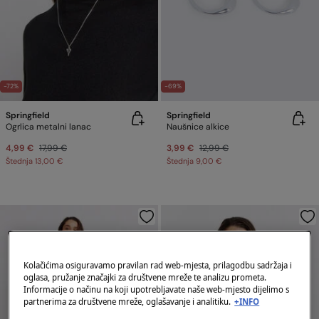
-72%
-69%
Springfield
Springfield
Ogrlica metalni lanac
Naušnice alkice
4,99 €
17,99 €
3,99 €
12,99 €
Štednja
13,00 €
Štednja
9,00 €
Kolačićima osiguravamo pravilan rad web-mjesta, prilagodbu sadržaja i
oglasa, pružanje značajki za društvene mreže te analizu prometa.
Informacije o načinu na koji upotrebljavate naše web-mjesto dijelimo s
partnerima za društvene mreže, oglašavanje i analitiku.
+INFO