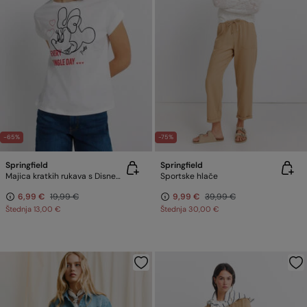
-65%
-75%
Springfield
Springfield
Majica kratkih rukava s Disney motivom
Sportske hlače
6,99 €
19,99 €
9,99 €
39,99 €
Štednja
13,00 €
Štednja
30,00 €