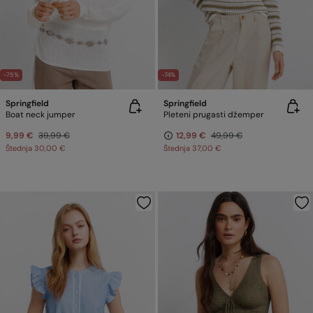
-75%
-74%
Springfield
Springfield
Boat neck jumper
Pleteni prugasti džemper
9,99 €
39,99 €
12,99 €
49,99 €
Štednja
30,00 €
Štednja
37,00 €