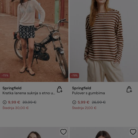
-75%
-78%
Springfield
Springfield
Kratka lanena suknja s etno uzorkom
Pulover s gumbima
9,99 €
39,99 €
5,99 €
26,99 €
Štednja
30,00 €
Štednja
21,00 €