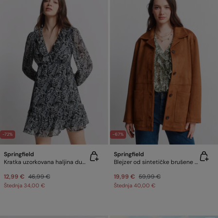
-72%
-67%
Springfield
Springfield
Kratka uzorkovana haljina dugih rukava
Blejzer od sintetičke brušene kože
12,99 €
46,99 €
19,99 €
59,99 €
Štednja
34,00 €
Štednja
40,00 €