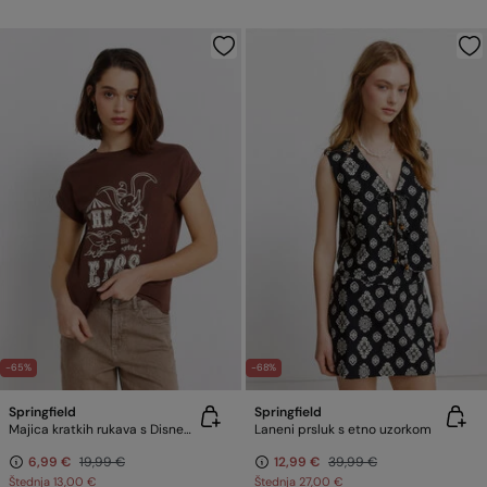
-65%
-68%
Springfield
Springfield
Majica kratkih rukava s Disney motivom
Laneni prsluk s etno uzorkom
6,99 €
19,99 €
12,99 €
39,99 €
Štednja
13,00 €
Štednja
27,00 €