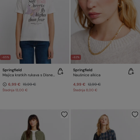
-65%
-62%
Springfield
Springfield
Majica kratkih rukava s Disney motivom
Naušnice alkica
6,99 €
19,99 €
4,99 €
12,99 €
Štednja
13,00 €
Štednja
8,00 €