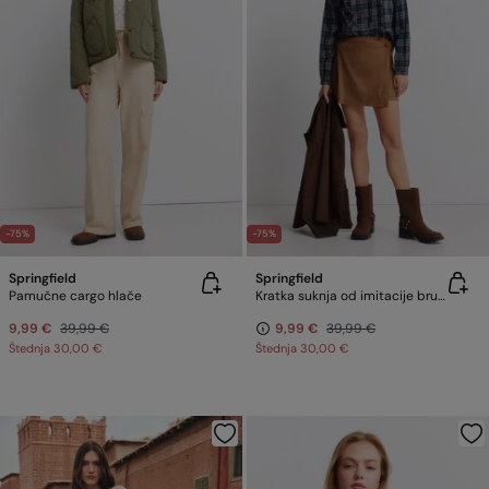
-75%
-75%
Springfield
Springfield
Pamučne cargo hlače
Kratka suknja od imitacije brušene kože
9,99 €
39,99 €
9,99 €
39,99 €
Štednja
30,00 €
Štednja
30,00 €