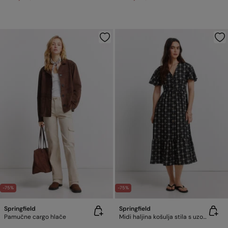
-75%
-75%
Springfield
Springfield
Pamučne cargo hlače
Midi haljina košulja stila s uzorkom od lana