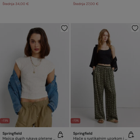
Štednja
34,00 €
Štednja
27,00 €
-73%
-73%
Springfield
Springfield
Majica dugih rukava pletene strukture
Hlače s rustikalnim uzorkom i vezicom