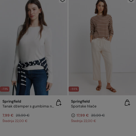
-73%
-55%
Springfield
Springfield
Tanak džemper s gumbima na manšetama
Sportske hlače
7,99 €
29,99 €
17,99 €
39,99 €
Štednja
22,00 €
Štednja
22,00 €