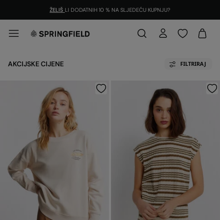
ŽELIŠ
LI DODATNIH 10 % NA SLJEDEĆU KUPNJU?
AKCIJSKE CIJENE
FILTRIRAJ