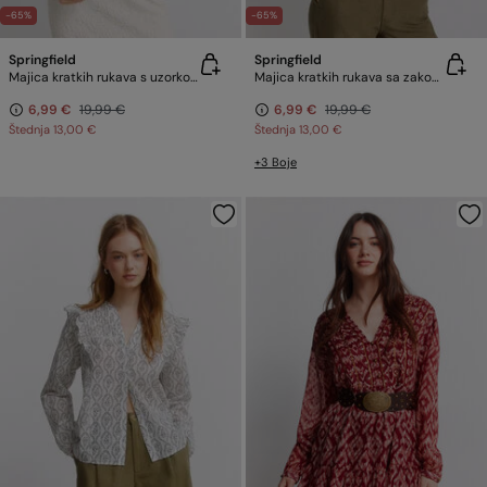
-65%
-65%
Springfield
Springfield
Majica kratkih rukava s uzorkom
Majica kratkih rukava sa zakovicama
6,99 €
19,99 €
6,99 €
19,99 €
Štednja
13,00 €
Štednja
13,00 €
+3 Boje