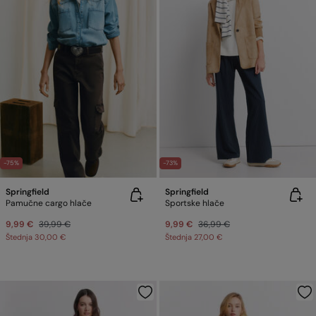
-75%
-73%
Springfield
Springfield
Pamučne cargo hlače
Sportske hlače
9,99 €
39,99 €
9,99 €
36,99 €
Štednja
30,00 €
Štednja
27,00 €