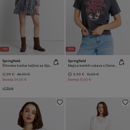
-72%
-65%
Springfield
Springfield
Šifonska kratka haljina sa šljokicama
Majica kratkih rukava s Disney motivom
12,99 €
46,99 €
6,99 €
19,99 €
Štednja
34,00 €
Štednja
13,00 €
+2 Boje