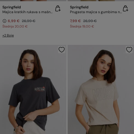
Springfield
Springfield
Majica kratkih rukava s mašnom
Prugasta majica s gumbima na ramenu
6,99 €
26,99 €
7,99 €
26,99 €
Štednja
20,00 €
Štednja
19,00 €
+2 Boje