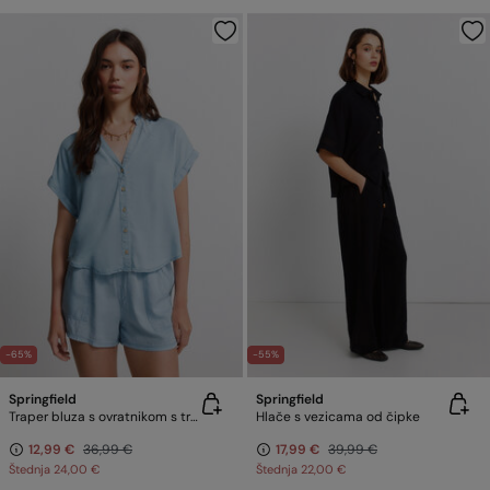
-65%
-55%
Springfield
Springfield
Traper bluza s ovratnikom s trakom
Hlače s vezicama od čipke
12,99 €
36,99 €
17,99 €
39,99 €
Štednja
24,00 €
Štednja
22,00 €