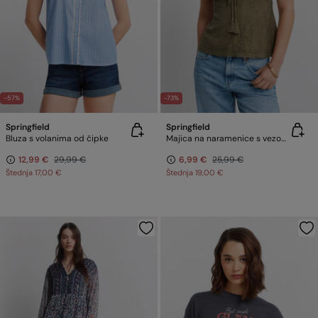
-57%
-73%
Springfield
Springfield
Bluza s volanima od čipke
Majica na naramenice s vezom i mašnom
12,99 €
29,99 €
6,99 €
25,99 €
Štednja
17,00 €
Štednja
19,00 €