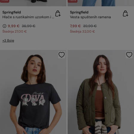
-73%
-80%
Springfield
Springfield
Hlače s rustikalnim uzorkom i vezicom
Vesta spuštenih ramena
9,99 €
36,99 €
7,99 €
39,99 €
Štednja
27,00 €
Štednja
32,00 €
+3 Boje