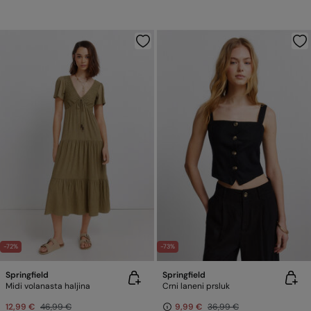
-72%
-73%
Springfield
Springfield
Midi volanasta haljina
Crni laneni prsluk
12,99 €
46,99 €
9,99 €
36,99 €