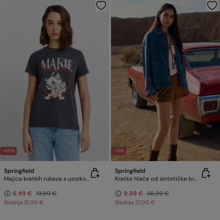
-65%
-73%
Springfield
Springfield
Majica kratkih rukava s uzorkom
Kratke hlače od sintetičke brušene kože
6,99 €
19,99 €
9,99 €
36,99 €
Štednja
13,00 €
Štednja
27,00 €