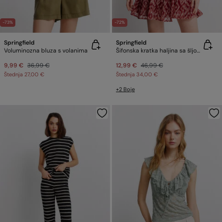
-73%
-72%
Springfield
Springfield
Voluminozna bluza s volanima
Šifonska kratka haljina sa šljokicama
9,99 €
36,99 €
12,99 €
46,99 €
Štednja
27,00 €
Štednja
34,00 €
+2 Boje