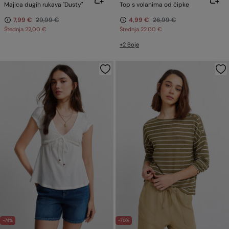
Majica dugih rukava "Dusty"
Top s volanima od čipke
7,99 €
29,99 €
4,99 €
26,99 €
Štednja
22,00 €
Štednja
22,00 €
+2 Boje
-74%
-70%