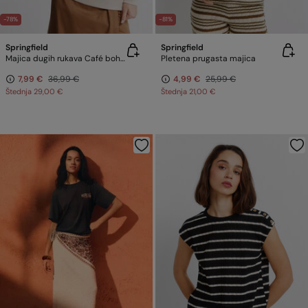
-78%
-81%
Springfield
Springfield
Majica dugih rukava Café boheme
Pletena prugasta majica
7,99 €
36,99 €
4,99 €
25,99 €
Štednja
29,00 €
Štednja
21,00 €