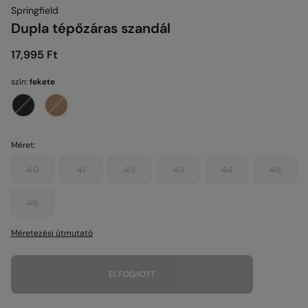
Springfield
Dupla tépőzáras szandál
17,995 Ft
szín:
fekete
Méret:
40
41
42
43
44
45
46
Méretezési útmutató
ELFOGYOTT