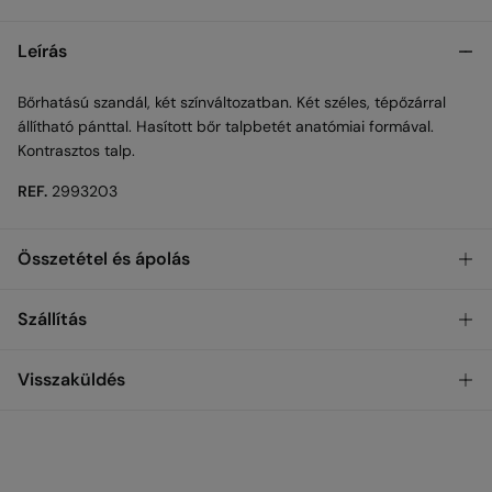
Leírás
Bőrhatású szandál, két színváltozatban. Két széles, tépőzárral
állítható pánttal. Hasított bőr talpbetét anatómiai formával.
Kontrasztos talp.
REF.
2993203
Összetétel és ápolás
Összetétel
Szállítás
egyedüli: kaucsuk
,
magasabb: poliuretán
INGYENES
ÁTVÉTEL AZ ÜZLETBEN
Visszaküldés
Ápolás
Nem mosható
STANDARD
30 nap
áll rendelkezésedre a visszaküldés végrehajtására, az
alábbi módszerek bármelyikével:
Gépi szárítás tilos
999 Ft
HÁZHOZ SZÁLLÍTÁS
INGYENES az 12,000 Ft feletti rendelések esetén