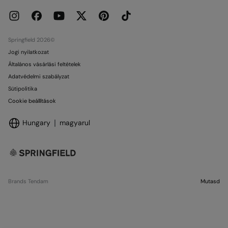
Springcash elofizetoi kartya
Üzletek
Ajándékkártya
Ajándékkártya Felhasználási
Springfield 2026©
Jogi nyilatkozat
Általános vásárlási feltételek
Adatvédelmi szabályzat
Sütipolitika
Cookie beállítások
Hungary
magyarul
Brands Tendam
Mutasd