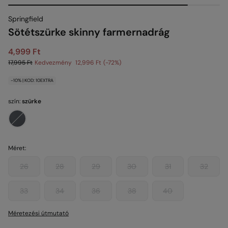
Springfield
Sötétszürke skinny farmernadrág
4,999 Ft
17,995 Ft
Kedvezmény
12,996 Ft
72
-10% | KOD: 10EXTRA
szín:
szürke
Méret:
26
28
29
30
31
32
33
34
36
38
40
Méretezési útmutató