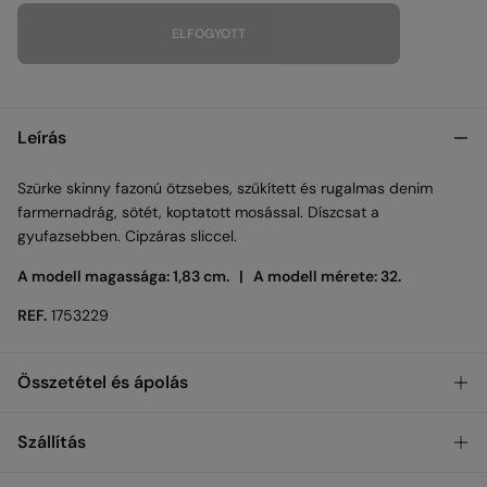
ELFOGYOTT
Leírás
Szürke skinny fazonú ötzsebes, szűkített és rugalmas denim
farmernadrág, sötét, koptatott mosással. Díszcsat a
gyufazsebben. Cipzáras sliccel.
A modell magassága: 1,83 cm. |
A modell mérete: 32.
REF.
1753229
Összetétel és ápolás
Összetétel
Szállítás
98%
pamut
,
2%
lasztex