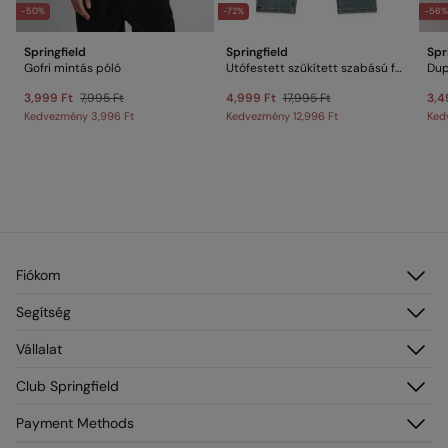
-50%
-72%
-56
Springfield
Springfield
Spr
Gofri mintás póló
Utófestett szűkített szabású farmernadrág
Dup
3,999 Ft
7,995 Ft
4,999 Ft
17,995 Ft
3,4
Kedvezmény
3,996 Ft
Kedvezmény
12,996 Ft
Ked
Fiókom
Belépés
Segítség
Regisztráció
Vevőszolgálat
Vállalat
Címeim
GYIK
Rendeléseim
Névjegy
Club Springfield
Szállítás
Franchise
Visszaküldés és törlés
Fiókodhoz való hozzáférés
Payment Methods
Sajtó
Aktuális promóciók
Csatlakozz most
Dolgozz velünk