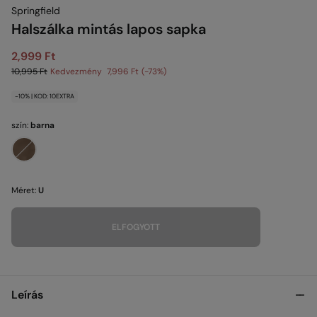
Springfield
Halszálka mintás lapos sapka
2,999 Ft
10,995 Ft
Kedvezmény
7,996 Ft
73
-10% | KOD: 10EXTRA
szín:
barna
Méret:
U
ELFOGYOTT
Leírás