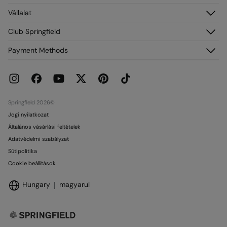
Regisztráció
Vevőszolgálat
Vállalat
Címeim
GYIK
Rendeléseim
Névjegy
Club Springfield
Szállítás
Franchise
Visszaküldés és törlés
Fiókodhoz való hozzáférés
Payment Methods
Sajtó
Aktuális promóciók
Csatlakozz most
Dolgozz velünk
Springcash elofizetoi kartya
Üzletek
Ajándékkártya
Ajándékkártya Felhasználási
Springfield 2026©
Jogi nyilatkozat
Általános vásárlási feltételek
Adatvédelmi szabályzat
Sütipolitika
Cookie beállítások
Hungary
magyarul