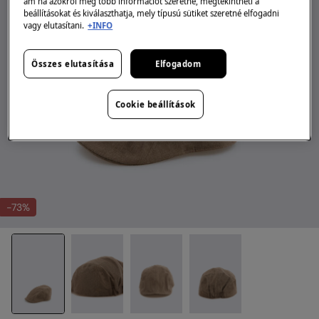
ám ha azokról még több információt szeretne, megtekintheti a
beállításokat és kiválaszthatja, mely típusú sütiket szeretné elfogadni
vagy elutasítani.
+INFO
Összes elutasítása
Elfogadom
Cookie beállítások
-73%