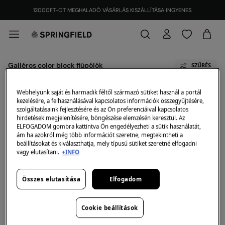
12000FT-OT MEGHALADÓ VÁSÁRLÁS KISZÁLLÍTÁSA INGYENES.
Galléros color block fiúpólók
SZŰRÉS
Összes
Short-Sleeved
Long-Sleeved
Webhelyünk saját és harmadik féltől származó sütiket használ a portál
kezelésére, a felhasználásával kapcsolatos információk összegyűjtésére,
szolgáltatásaink fejlesztésére és az Ön preferenciáival kapcsolatos
hirdetések megjelenítésére, böngészése elemzésén keresztül. Az
A kiválasztott kategóriában jelenleg nincs termékünk
ELFOGADOM gombra kattintva Ön engedélyezheti a sütik használatát,
raktáron.
ám ha azokról még több információt szeretne, megtekintheti a
De ne aggódj, rengeteg átucikkünk van, amelyek
beállításokat és kiválaszthatja, mely típusú sütiket szeretné elfogadni
megfelelhetnek neked.
vagy elutasítani.
+INFO
Galléros color block fiúpólók
Összes elutasítása
Elfogadom
Fedezd fel a Galléros color block fiúpólók.
Cookie beállítások