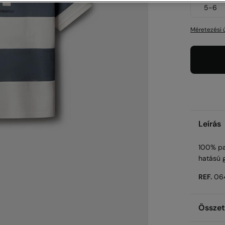
5-6
Méretezési 
Leírás
100% pam
hatású 
REF.
06
Összet