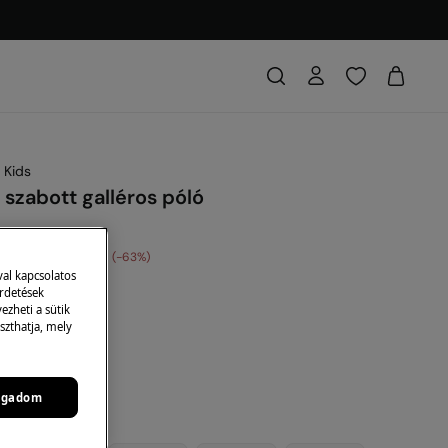
 Kids
szabott galléros póló
dvezmény
5,696 Ft
63
val kapcsolatos
: 10EXTRA
irdetések
zheti a sütik
szthatja, mely
ogadom