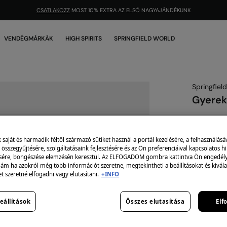
CSATLAKOZZ
MOST 10% EXTRA AZ ELSŐ NAGYAJÁNDÉKUNK
VENDÉGMÁRKÁK
HIGH SPIRITS
SPRINGFIELD WORLD
Springfield
Gyerek 
3,299 Ft
8,995 Ft
Ke
aját és harmadik féltől származó sütiket használ a portál kezelésére, a felhasználásá
-10% | KOD
összegyűjtésére, szolgáltatásaink fejlesztésére és az Ön preferenciáival kapcsolatos h
sére, böngészése elemzésén keresztül. Az ELFOGADOM gombra kattintva Ön engedélye
 ám ha azokról még több információt szeretne, megtekintheti a beállításokat és kivála
szín:
kék
et szeretné elfogadni vagy elutasítani.
+INFO
eállítások
Összes elutasítása
Elf
Méret: