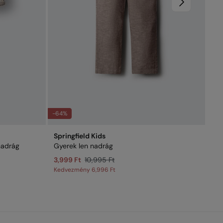
-64%
-64
Springfield Kids
Spr
nadrág
Gyerek len nadrág
Gy
3,999 Ft
10,995 Ft
3,
Kedvezmény
6,996 Ft
Ke