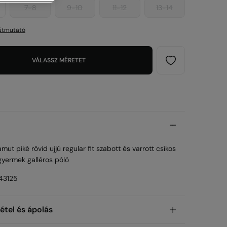
7-8
9-10
11-12
13-14
útmutató
VÁLASSZ MÉRETET
ut piké rövid ujjú regular fit szabott és varrott csíkos
gyermek galléros póló
43125
étel és ápolás