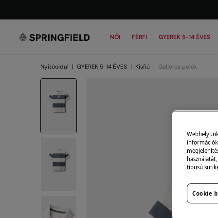
NŐI
FÉRFI
GYEREK 5-14 ÉVES
Nyitóoldal
|
GYEREK 5-14 ÉVES
|
Kisfiú
|
Galléros pólók
Webhelyünk s
információk 
megjeleníté
használatát,
típusú sütik
Cookie b