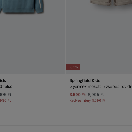
-60%
Kids
Springfield Kids
S felső
Gyermek mosott 5 zsebes rövid
995 Ft
3,599 Ft
8,995 Ft
,996 Ft
Kedvezmény
5,396 Ft