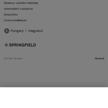
Általános vásárlási feltételek
Adatvédelmi szabályzat
Sütipolitika
Cookie beállítások
Hungary
magyarul
Brands Tendam
Mutasd
VÁLASSZ MÉRETET