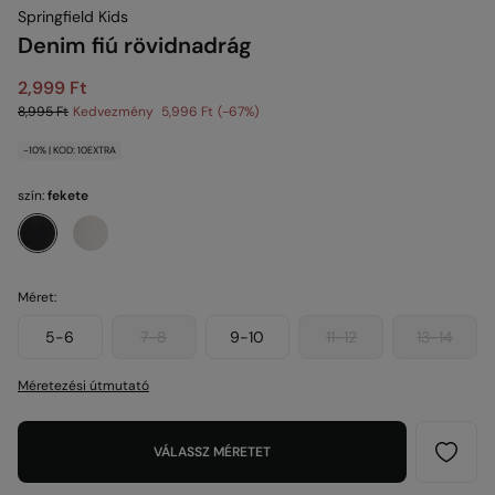
Springfield Kids
Denim fiú rövidnadrág
2,999 Ft
8,995 Ft
Kedvezmény
5,996 Ft
67
-10% | KOD: 10EXTRA
szín:
fekete
Méret:
5-6
7-8
9-10
11-12
13-14
Méretezési útmutató
VÁLASSZ MÉRETET