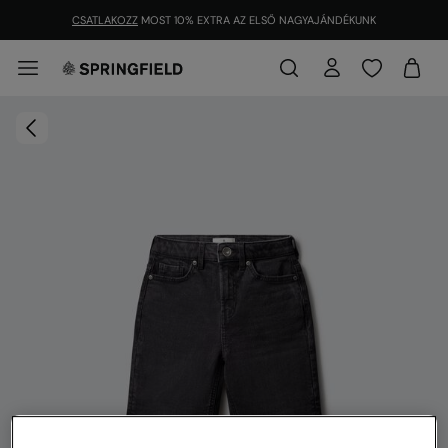
CSATLAKOZZ
MOST 10% EXTRA AZ ELSŐ NAGYAJÁNDÉKUNK