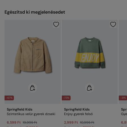
Ingyenes
Visszaküldés fizikai üzletben
Meleg vasalás
Egészítsd ki megjelenésedet
Nem vegytisztítható
Elküldés a raktárba
-67%
-73%
-31%
Springfield Kids
Springfield Kids
Spr
Szintetikus velúr gyerek dzseki
Enjoy gyerek felső
6,599 Ft
19,995 Ft
2,999 Ft
10,995 Ft
6,8