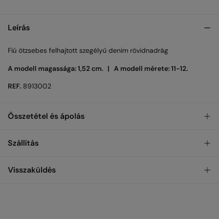
Leírás
Fiú ötzsebes felhajtott szegélyű denim rövidnadrág
A modell magassága: 1,52 cm. |
A modell mérete: 11-12.
REF.
8913002
Összetétel és ápolás
Összetétel
Szállítás
99%
pamut
,
1%
lasztex
INGYENES
ÁTVÉTEL AZ ÜZLETBEN
Visszaküldés
Ápolás
Gépi mosás max. 30 Celsius-fok
STANDARD
30 nap
áll rendelkezésedre a visszaküldés végrehajtására, az
alábbi módszerek bármelyikével:
Gépi szárítás tilos
999 Ft
HÁZHOZ SZÁLLÍTÁS
INGYENES az 12,000 Ft feletti rendelések esetén