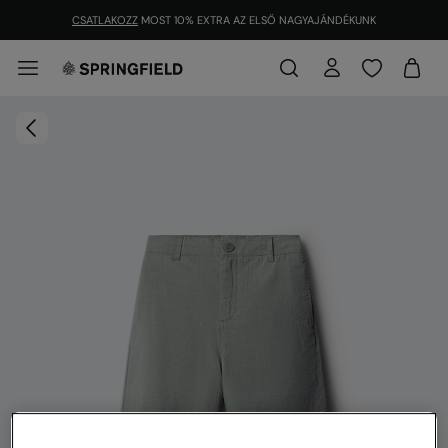
CSATLAKOZZ
MOST 10% EXTRA AZ ELSŐ NAGYAJÁNDÉKUNK