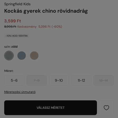
Springfield Kids
Kockás gyerek chino rövidnadrág
3,599 Ft
8,995 Ft
Kedvezmény
5,396 Ft
60
-10% | KOD: 10EXTRA
szín:
zöld
Méret:
5-6
7-8
9-10
11-12
13-14
Méretezési útmutató
VÁLASSZ MÉRETET