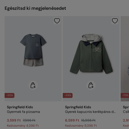
Hideg vasalás
Egészítsd ki megjelenésedet
Nem vegytisztítható
Elküldés a raktárba
-55%
-59%
-70%
Springfield Kids
Springfield Kids
Spr
Gyermek fa pizsama
Gyerek kapucnis kerékpáros dzseki
Csí
3,599 Ft
7,995 Ft
6,599 Ft
15,995 Ft
2,9
Kedvezmény
4,396 Ft
Kedvezmény
9,396 Ft
Ked