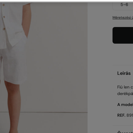
5-6
Méretezési 
Leírás
Fiú len 
derékpán
A model
REF.
89