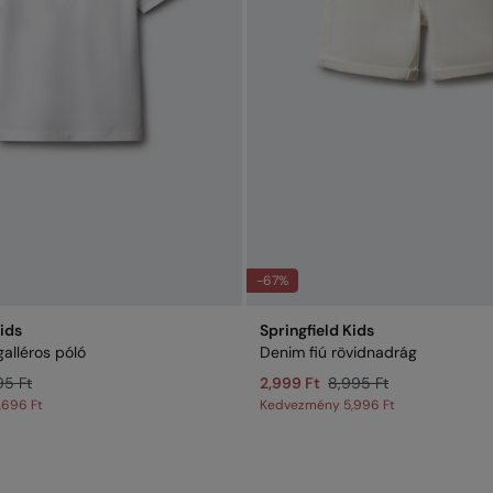
-67%
Kids
Springfield Kids
galléros póló
Denim fiú rövidnadrág
95 Ft
2,999 Ft
8,995 Ft
,696 Ft
Kedvezmény
5,996 Ft