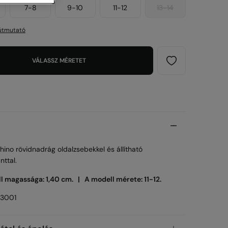
7-8
9-10
11-12
13-14
útmutató
VÁLASSZ MÉRETET
chino rövidnadrág oldalzsebekkel és állítható
ttal.
l magassága: 1,40 cm. |
A modell mérete: 11-12.
13001