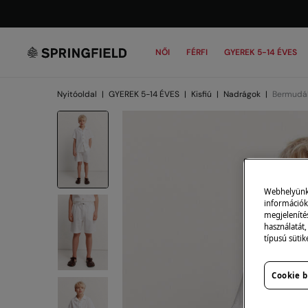
NŐI
FÉRFI
GYEREK 5-14 ÉVES
Nyitóoldal
|
GYEREK 5-14 ÉVES
|
Kisfiú
|
Nadrágok
|
Bermudá
Webhelyünk s
információk 
megjeleníté
használatát,
típusú sütik
Cookie b