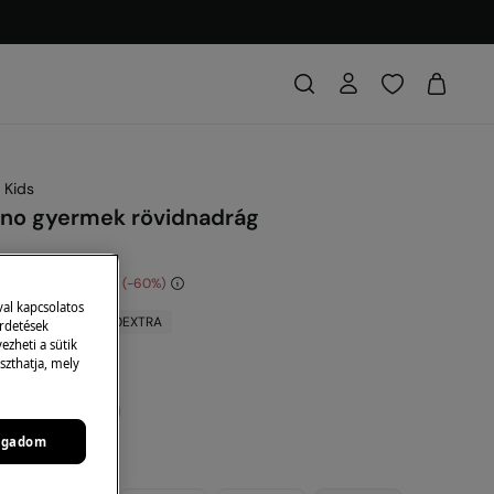
 Kids
ino gyermek rövidnadrág
dvezmény
5,396 Ft
60
val kapcsolatos
FT
-10% | KOD: 10EXTRA
irdetések
zheti a sütik
szthatja, mely
ogadom