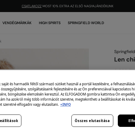
CSATLAKOZZ
MOST 10% EXTRA AZ ELSŐ NAGYAJÁNDÉKUNK
VENDÉGMÁRKÁK
HIGH SPIRITS
SPRINGFIELD WORLD
k
Springfield
Len ch
3,599 Ft
8,995 Ft
Ke
aját és harmadik féltől származó sütiket használ a portál kezelésére, a felhasználásá
2 X 10000 
összegyűjtésére, szolgáltatásaink fejlesztésére és az Ön preferenciáival kapcsolatos h
sére, böngészése elemzésén keresztül. Az ELFOGADOM gombra kattintva Ön engedélye
 ám ha azokról még több információt szeretne, megtekintheti a beállításokat és kivála
szín:
fehér
et szeretné elfogadni vagy elutasítani.
+INFO
eállítások
Összes elutasítása
Elf
Méret: