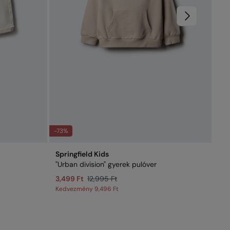
-73%
-59
Springfield Kids
Spr
"Urban division" gyerek pulóver
Gy
3,499 Ft
12,995 Ft
6,
Kedvezmény
9,496 Ft
Ke