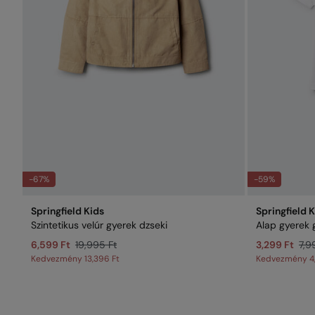
-67%
-59%
Springfield Kids
Springfield 
Szintetikus velúr gyerek dzseki
Alap gyerek 
6,599 Ft
19,995 Ft
3,299 Ft
7,9
Kedvezmény
13,396 Ft
Kedvezmény
4