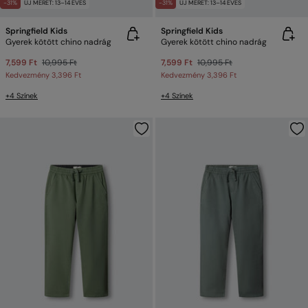
-31%
ÚJ MÉRET: 13–14 ÉVES
-31%
ÚJ MÉRET: 13–14 ÉVES
Springfield Kids
Springfield Kids
Gyerek kötött chino nadrág
Gyerek kötött chino nadrág
7,599 Ft
10,995 Ft
7,599 Ft
10,995 Ft
Kedvezmény
3,396 Ft
Kedvezmény
3,396 Ft
+4 Színek
+4 Színek