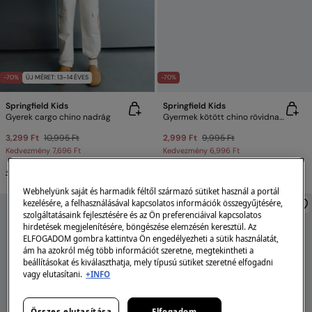
-70%
ÚJ MÉRET: 13–14 ÉVES
-70%
Springfield Kids
Springfield Kids
Gyerek cargo chino nadrág
Gyermek kötött chino rövidnadrág
3,299 Ft
10,995 Ft
2,999 Ft
9,995 Ft
Kedvezmény
7,696 Ft
Kedvezmény
6,996 Ft
+3 Színek
+6 Színek
Webhelyünk saját és harmadik féltől származó sütiket használ a portál
kezelésére, a felhasználásával kapcsolatos információk összegyűjtésére,
szolgáltatásaink fejlesztésére és az Ön preferenciáival kapcsolatos
hirdetések megjelenítésére, böngészése elemzésén keresztül. Az
ELFOGADOM gombra kattintva Ön engedélyezheti a sütik használatát,
ám ha azokról még több információt szeretne, megtekintheti a
beállításokat és kiválaszthatja, mely típusú sütiket szeretné elfogadni
vagy elutasítani.
+INFO
Összes elutasítása
Elfogadom