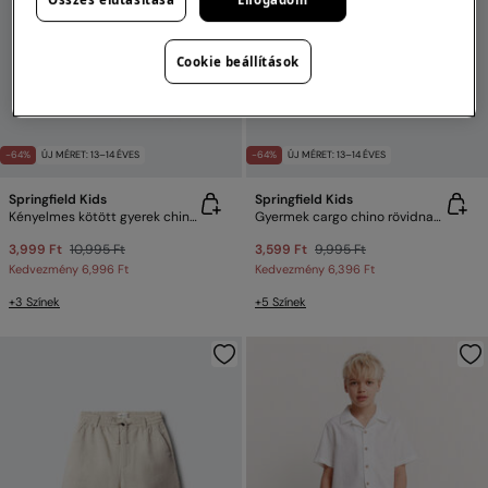
Cookie beállítások
-64%
ÚJ MÉRET: 13–14 ÉVES
-64%
ÚJ MÉRET: 13–14 ÉVES
Springfield Kids
Springfield Kids
Kényelmes kötött gyerek chino nadrág
Gyermek cargo chino rövidnadrág
3,999 Ft
10,995 Ft
3,599 Ft
9,995 Ft
Kedvezmény
6,996 Ft
Kedvezmény
6,396 Ft
+3 Színek
+5 Színek