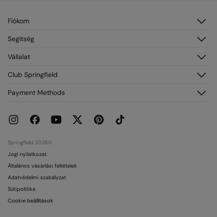
Fiókom
Belépés
Segítség
Regisztráció
Vevőszolgálat
Vállalat
Címeim
GYIK
Rendeléseim
Névjegy
Club Springfield
Szállítás
Franchise
Visszaküldés és törlés
Fiókodhoz való hozzáférés
Payment Methods
Sajtó
Aktuális promóciók
Csatlakozz most
Dolgozz velünk
Springcash elofizetoi kartya
Üzletek
Ajándékkártya
Ajándékkártya Felhasználási
Springfield 2026©
Jogi nyilatkozat
Általános vásárlási feltételek
Adatvédelmi szabályzat
Sütipolitika
Cookie beállítások