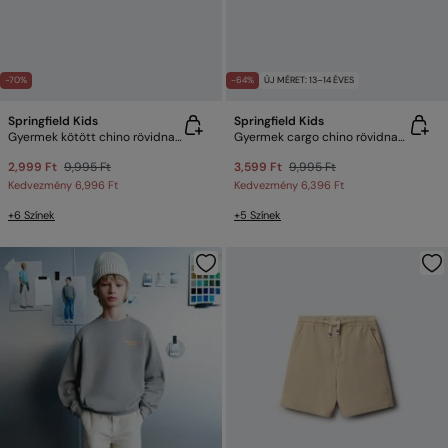
-70%
-64%
ÚJ MÉRET: 13–14 ÉVES
Springfield Kids
Springfield Kids
Gyermek kötött chino rövidnadrág
Gyermek cargo chino rövidnadrág
2,999 Ft
9,995 Ft
3,599 Ft
9,995 Ft
Kedvezmény
6,996 Ft
Kedvezmény
6,396 Ft
+6 Színek
+5 Színek