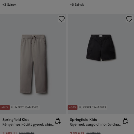
+3 Színek
+6 Színek
-64%
ÚJ MÉRET: 13–14 ÉVES
-64%
ÚJ MÉRET: 13–14 ÉVES
Springfield Kids
Springfield Kids
Kényelmes kötött gyerek chino nadrág
Gyermek cargo chino rövidnadrág
3,999 Ft
10,995 Ft
3,599 Ft
9,995 Ft