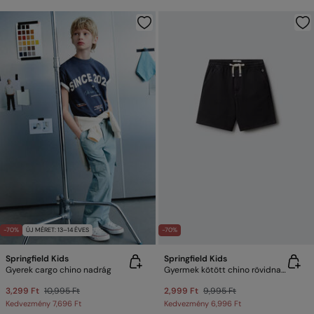
-70%
ÚJ MÉRET: 13–14 ÉVES
-70%
Springfield Kids
Springfield Kids
Gyerek cargo chino nadrág
Gyermek kötött chino rövidnadrág
3,299 Ft
10,995 Ft
2,999 Ft
9,995 Ft
Kedvezmény
7,696 Ft
Kedvezmény
6,996 Ft