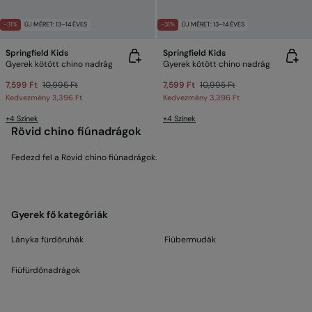
-31%
ÚJ MÉRET: 13–14 ÉVES
-31%
ÚJ MÉRET: 13–14 ÉVES
Springfield Kids
Springfield Kids
Gyerek kötött chino nadrág
Gyerek kötött chino nadrág
7,599 Ft
10,995 Ft
7,599 Ft
10,995 Ft
Kedvezmény
3,396 Ft
Kedvezmény
3,396 Ft
+4 Színek
+4 Színek
Rövid chino fiúnadrágok
Fedezd fel a Rövid chino fiúnadrágok.
Gyerek fő kategóriák
Lányka fürdőruhák
Fiúbermudák
Fiúfürdőnadrágok