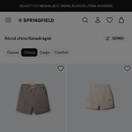
12000FT-OT MEGHALADÓ VÁSÁRLÁS KISZÁLLÍTÁSA INGYENES.
Rövid chino fiúnadrágok
SZŰRÉS
Összes
Chinos
Cargo
Comfort