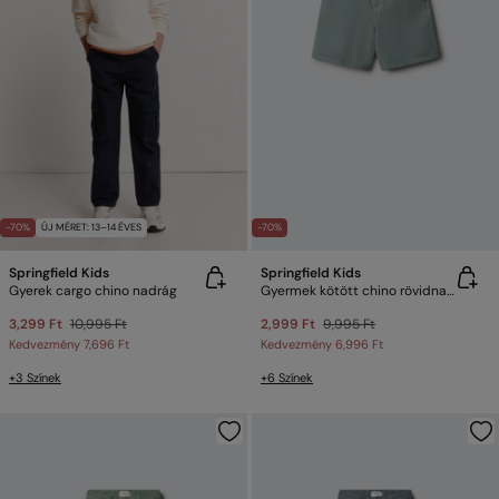
-70%
ÚJ MÉRET: 13–14 ÉVES
-70%
Springfield Kids
Springfield Kids
Gyerek cargo chino nadrág
Gyermek kötött chino rövidnadrág
3,299 Ft
10,995 Ft
2,999 Ft
9,995 Ft
Kedvezmény
7,696 Ft
Kedvezmény
6,996 Ft
+3 Színek
+6 Színek