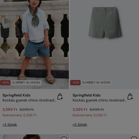
-60%
ÚJ MÉRET: 13–14 ÉVES
-60%
ÚJ MÉRET: 13–14 ÉVES
Springfield Kids
Springfield Kids
Kockás gyerek chino rövidnadrág
Kockás gyerek chino rövidnadrág
3,599 Ft
8,995 Ft
3,599 Ft
8,995 Ft
Kedvezmény
5,396 Ft
Kedvezmény
5,396 Ft
+3 Színek
+3 Színek