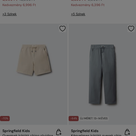
Kedvezmény
6,996 Ft
Kedvezmény
6,396 Ft
+3 Színek
+5 Színek
-70%
-64%
ÚJ MÉRET: 13–14 ÉVES
Springfield Kids
Springfield Kids
Gyermek kötött chino rövidnadrág
Kényelmes kötött gyerek chino nadrág