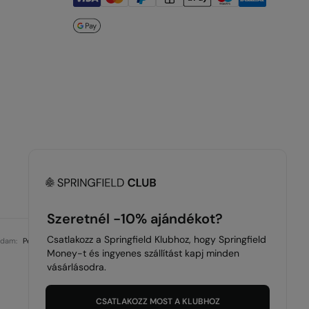
Hungary
magyarul
Szeretnél -10% ajándékot?
Csatlakozz a Springfield Klubhoz, hogy Springfield
ndam:
Pedro del Hierro
Women'secret
Cortefiel
Fifty Outlet
Hoss Intropia
Money-t és ingyenes szállítást kapj minden
vásárlásodra.
CSATLAKOZZ MOST A KLUBHOZ