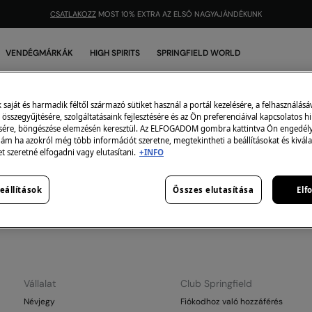
CSATLAKOZZ
MOST 10% EXTRA AZ ELSŐ NAGYAJÁNDÉKUNK
VENDÉGMÁRKÁK
HIGH SPIRITS
SPRINGFIELD WORLD
2x7000
0
darab
aját és harmadik féltől származó sütiket használ a portál kezelésére, a felhasználásá
összegyűjtésére, szolgáltatásaink fejlesztésére és az Ön preferenciáival kapcsolatos h
sére, böngészése elemzésén keresztül. Az ELFOGADOM gombra kattintva Ön engedélye
 ám ha azokról még több információt szeretne, megtekintheti a beállításokat és kivála
et szeretné elfogadni vagy elutasítani.
+INFO
eállítások
Összes elutasítása
Elf
 kiválasztott kategóriában jelenleg nincs termékünk raktáro
aggódj, rengeteg átucikkünk van, amelyek megfelelhetnek
Vállalat
Club Springfield
Névjegy
Fiókodhoz való hozzáférés