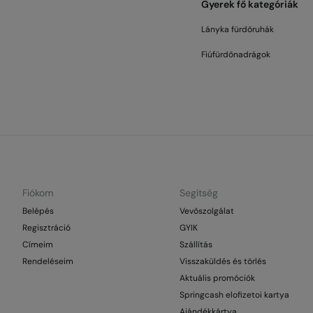
Gyerek fő kategóriák
Lányka fürdőruhák
Fiúfürdőnadrágok
Fiókom
Segítség
Belépés
Vevőszolgálat
Regisztráció
GYIK
Címeim
Szállítás
Rendeléseim
Visszaküldés és törlés
Aktuális promóciók
Springcash elofizetoi kartya
Ajándékkártya