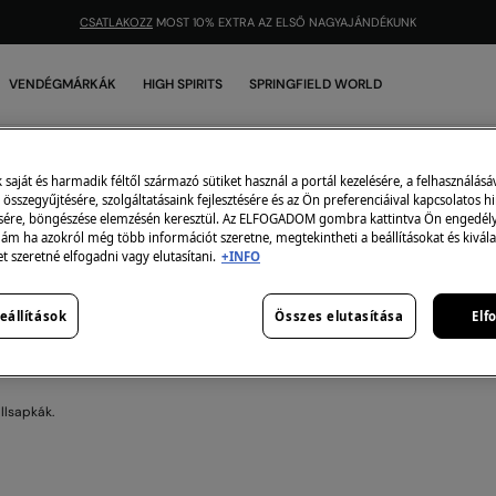
CSATLAKOZZ
MOST 10% EXTRA AZ ELSŐ NAGYAJÁNDÉKUNK
VENDÉGMÁRKÁK
HIGH SPIRITS
SPRINGFIELD WORLD
Lányka-baseballsapkák
0
darab
aját és harmadik féltől származó sütiket használ a portál kezelésére, a felhasználásá
összegyűjtésére, szolgáltatásaink fejlesztésére és az Ön preferenciáival kapcsolatos h
sére, böngészése elemzésén keresztül. Az ELFOGADOM gombra kattintva Ön engedélye
 ám ha azokról még több információt szeretne, megtekintheti a beállításokat és kivála
et szeretné elfogadni vagy elutasítani.
+INFO
 kiválasztott kategóriában jelenleg nincs termékünk raktáro
eállítások
Összes elutasítása
Elf
aggódj, rengeteg átucikkünk van, amelyek megfelelhetnek
kák
llsapkák.