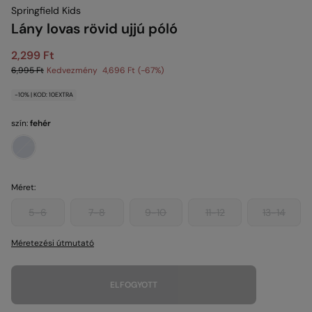
Springfield Kids
Lány lovas rövid ujjú póló
2,299 Ft
6,995 Ft
Kedvezmény
4,696 Ft
67
-10% | KOD: 10EXTRA
szín:
fehér
Méret:
5-6
7-8
9-10
11-12
13-14
Méretezési útmutató
ELFOGYOTT