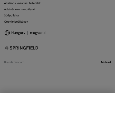
Általános vásárlási feltételek
Adatvédelmi szabályzat
Sütipolitika
Cookie beállítások
Hungary
magyarul
Brands Tendam
Mutasd
ELFOGYOTT