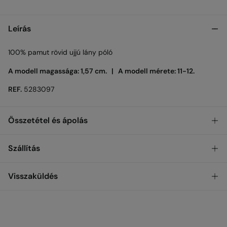
Leírás
100% pamut rövid ujjú lány póló
A modell magassága: 1,57 cm. |
A modell mérete: 11-12.
REF.
5283097
Összetétel és ápolás
Összetétel
Szállítás
100%
pamut
INGYENES
ÁTVÉTEL AZ ÜZLETBEN
Visszaküldés
Ápolás
Gépi mosás max. 30 Celsius-fok, kímélő mosás
STANDARD
30 nap
áll rendelkezésedre a visszaküldés végrehajtására, az
alábbi módszerek bármelyikével:
Függesztve szárítandó
999 Ft
HÁZHOZ SZÁLLÍTÁS
INGYENES az 12,000 Ft feletti rendelések esetén