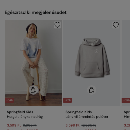
Ingyenes
Visszaküldés fizikai üzletben
Hideg vasalás
Egészítsd ki megjelenésedet
Nem vegytisztítható
Elküldés a raktárba
-64%
-72%
-63%
Springfield Kids
Springfield Kids
Spr
Horgolt lányka nadrág
Lány villámmintás pulóver
Hím
3,599 Ft
9,995 Ft
3,599 Ft
12,995 Ft
3,2