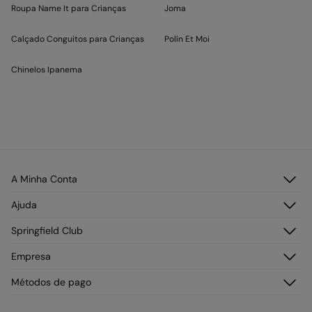
Roupa Name It para Crianças
Joma
Calçado Conguitos para Crianças
Polín Et Moi
Chinelos Ipanema
A Minha Conta
Faça Login
Ajuda
Registar-se
Atendimento ao cliente
Springfield Club
Os seus endereços
Perguntas Frequentes
As minhas encomendas
Descobre
Empresa
Envios
Junta-te
Trocas, devoluções e desistência
Sobre a Springfield
Métodos de pago
Ofertas vigentes
Franchising
Condições do Cartão de pagamento
Imprensa