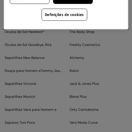
Chinelos Havaianas
Tiffosi Young
Definições de cookies
Levi's
Mizon
Óculos de Sol Hawkers®
The Body Shop
Óculos de Sol Goodbye, Rita
Freshly Cosmetics
Sapatilhas New Balance
Alchemy
Roupa para Homem eTommy Jeans
Robin
Sapatilhas Victoria
Jack & Jones Plus
Sapatilhas Munich
Blend Plus
Sapatilhas Vans para Homem e
Only Carmakoma
Sapatos Toni Pons
Vero Moda Curve