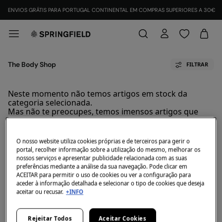
ENVIOS GRÁTIS PARA PORTUGAL CONTINENTAL EM COMPRAS SUPERIORES A 30€
The Body Shop
FILTRAR
Neste momento não temos artigos em stock da
categoria selecionada.
Mas não te preocupes, temos imensos artigos que
podem ser teus.
The Body Shop
O nosso website utiliza cookies próprias e de terceiros para gerir o
portal, recolher informação sobre a utilização do mesmo, melhorar os
Descobre a nova coleção de The Body Shop disponível a nossa loja
nossos serviços e apresentar publicidade relacionada com as suas
online.
preferências mediante a análise da sua navegação. Pode clicar em
ACEITAR para permitir o uso de cookies ou ver a configuração para
aceder à informação detalhada e selecionar o tipo de cookies que deseja
Marcas primavera-verão
aceitar ou recusar.
+INFO
Admas
Sapatilhas Skechers para Homem e
Rejeitar Todos
Aceitar Cookies