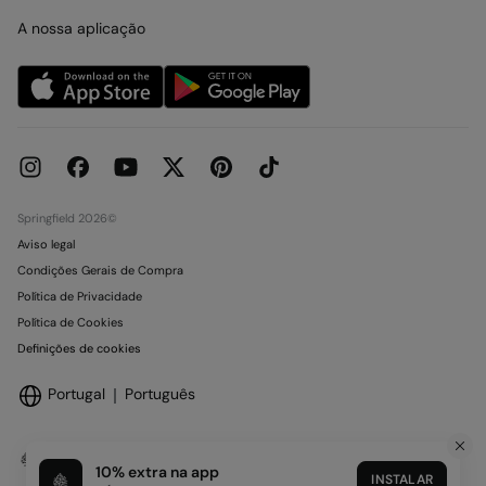
Cartão presente online
Trabalha connosco
A nossa aplicação
Condições do Cartão Oferta
Lojas
Condições de reserva em Loja
Concursos e Sorteios
Livro de Reclamações online
Springfield 2026©
Aviso legal
Condições Gerais de Compra
Política de Privacidade
Política de Cookies
Definições de cookies
Portugal
Português
10% extra na app
INSTALAR