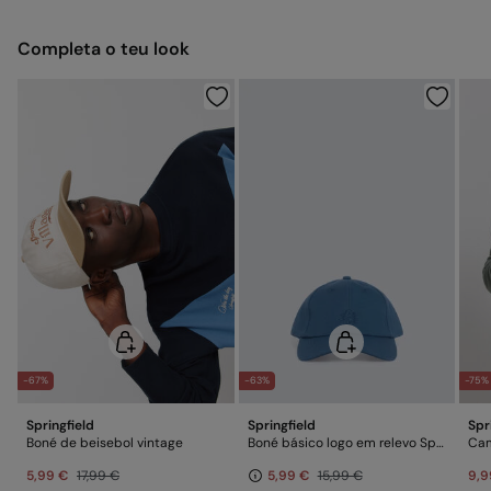
Grátis em encomendas superiores a 30€
Grátis
Devolução na loja física
Pendurar sem torcer
Completa o teu look
Não engomar
Grátis
Recolha no teu domicílio
Proibido limpeza a seco
-67%
-63%
-75%
Springfield
Springfield
Spr
Boné de beisebol vintage
Boné básico logo em relevo Springfield
Cam
5,99 €
17,99 €
5,99 €
15,99 €
9,9