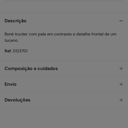
Descrição
Boné trucker com pala em contraste e detalhe frontal de um
tucano.
Ref.
0123701
Composição e cuidados
Composição
Envio
50%
algodão
,
50%
poliéster
GRATUITO!
Levantamento na loja em Portugal Continental
Devoluções
Cuidados
Lavagem exclusivamente à mão
STANDARD
Tens
30 dias
para fazer a tua devolução através de qualquer
dos seguintes métodos:
Proibido utilizar branqueadores ou lixívia
3,95 €
Entrega em Portugal Continental