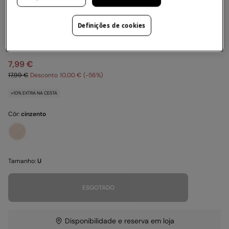
Springfield
Definições de cookies
Boné trucker com viseira de contraste
4.7
(13)
7,99 €
17,99 €
Desconto
10,00 €
56
+10% EXTRA NA CESTA
Côr:
cinzento
Tamanho:
U
ESGOTADO
Disponibilidade e reserva em loja