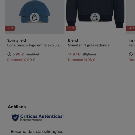
-63%
-50%
-48%
Springfield
Blend
Ins
Boné básico logo em relevo Springfield
Sweatshirt gola redonda
Tén
5,99 €
15,99 €
14,97 €
29,95 €
Desconto
10,00 €
Desconto
14,98 €
Des