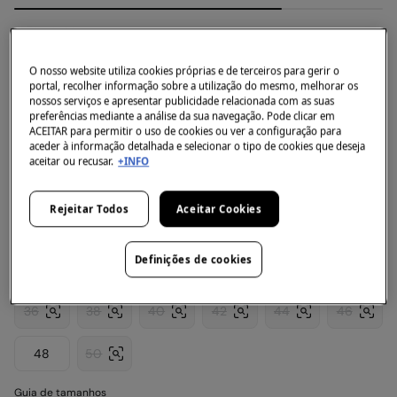
Springfield
Calças cargo confortável slim fit
O nosso website utiliza cookies próprias e de terceiros para gerir o
4.7
(197)
portal, recolher informação sobre a utilização do mesmo, melhorar os
nossos serviços e apresentar publicidade relacionada com as suas
12,99 €
preferências mediante a análise da sua navegação. Pode clicar em
39,99 €
Desconto
27,00 €
68
ACEITAR para permitir o uso de cookies ou ver a configuração para
aceder à informação detalhada e selecionar o tipo de cookies que deseja
aceitar ou recusar.
+INFO
+10% EXTRA NA CESTA
Côr:
branco
Rejeitar Todos
Aceitar Cookies
Definições de cookies
Tamanho:
36
38
40
42
44
46
48
50
Guia de tamanhos