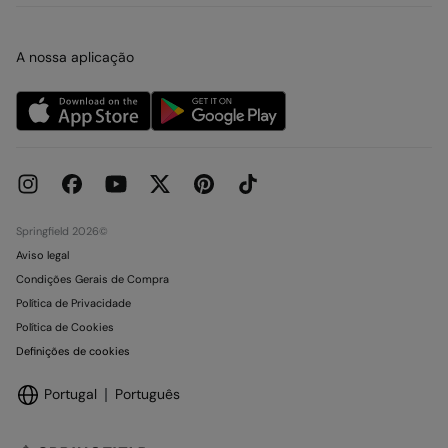
Franchising
Condições do Cartão de pagamento
Imprensa
Cartão presente online
Trabalha connosco
A nossa aplicação
Condições do Cartão Oferta
Lojas
Condições de reserva em Loja
Concursos e Sorteios
Livro de Reclamações online
Springfield 2026©
Aviso legal
Condições Gerais de Compra
Política de Privacidade
Política de Cookies
Definições de cookies
Portugal
Português