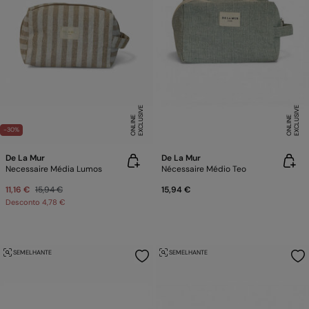
E
X
C
L
U
SI
V
E
O
N
LI
N
E
X
C
L
U
SI
V
E
O
N
LI
N
E
E
-30%
De La Mur
De La Mur
Necessaire Média Lumos
Nécessaire Médio Teo
11,16 €
15,94 €
15,94 €
Desconto
4,78 €
SEMELHANTE
SEMELHANTE