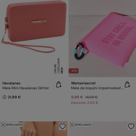
E
X
C
L
SI
V
E
O
N
LI
N
U
E
NEW
-20%
Havaianas
Women'secret
Mala Mini Havaianas Glitter
Mala de biquíni impermeável rosa
21,99 €
11,99 €
14,99 €
Desconto
3,00 €
SEMELHANTE
SEMELHANTE