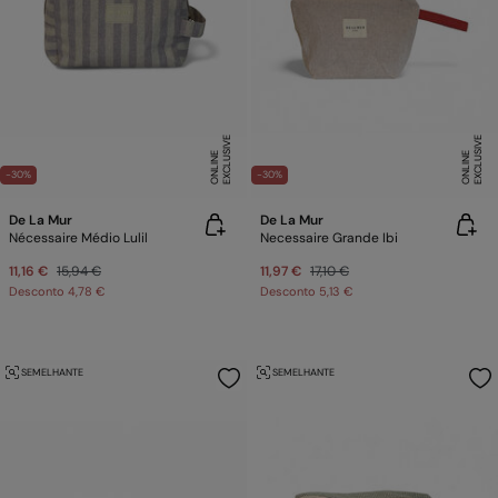
E
X
C
L
U
SI
V
E
O
N
LI
N
E
X
C
L
U
SI
V
E
O
N
LI
N
E
E
-30%
-30%
De La Mur
De La Mur
Nécessaire Médio Lulil
Necessaire Grande Ibi
11,16 €
15,94 €
11,97 €
17,10 €
Desconto
4,78 €
Desconto
5,13 €
SEMELHANTE
SEMELHANTE