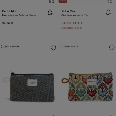
-20%
De La Mur
De La Mur
Necessaire Média Flora
Mini Necessaire Teo
15,94 €
8,40 €
10,50 €
Desconto
2,10 €
SEMELHANTE
SEMELHANTE