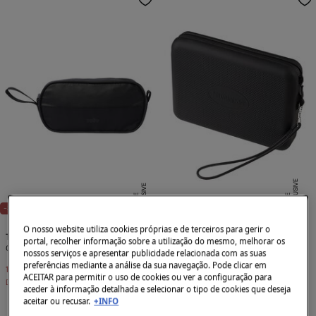
E
X
C
L
SI
V
E
O
N
LI
N
E
X
C
L
U
SI
V
E
O
N
LI
N
E
U
E
NEW
-30%
O nosso website utiliza cookies próprias e de terceiros para gerir o
Totto
Havaianas
portal, recolher informação sobre a utilização do mesmo, melhorar os
Organizador de casa de banho CITY
Nécessaire Havaianas
nossos serviços e apresentar publicidade relacionada com as suas
preferências mediante a análise da sua navegação. Pode clicar em
10,49 €
14,95 €
23,99 €
ACEITAR para permitir o uso de cookies ou ver a configuração para
Desconto
4,46 €
aceder à informação detalhada e selecionar o tipo de cookies que deseja
aceitar ou recusar.
+INFO