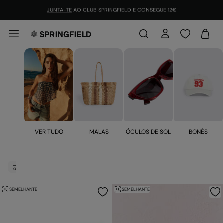
JUNTA-TE
AO CLUB SPRINGFIELD E CONSEGUE 12€
ÓCULOS DE SOL
BONÉS
VER TUDO
MALAS
Nécessaires para Mulher
FILTRAR
SEMELHANTE
SEMELHANTE