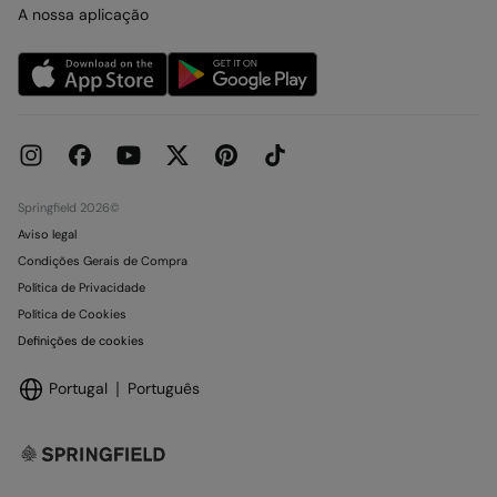
Cartão presente online
Trabalha connosco
A nossa aplicação
Condições do Cartão Oferta
Lojas
Condições de reserva em Loja
Concursos e Sorteios
Livro de Reclamações online
Springfield 2026©
Aviso legal
Condições Gerais de Compra
Política de Privacidade
Política de Cookies
Definições de cookies
Portugal
Português