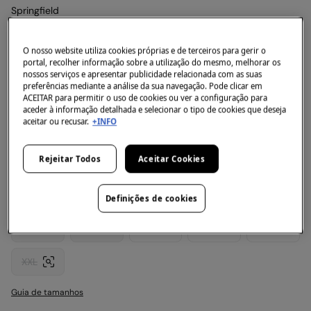
Springfield
T-shirt manga dobrada
4.5
(152)
O nosso website utiliza cookies próprias e de terceiros para gerir o
portal, recolher informação sobre a utilização do mesmo, melhorar os
5,99 €
nossos serviços e apresentar publicidade relacionada com as suas
15,99 €
Desconto
10,00 €
63
preferências mediante a análise da sua navegação. Pode clicar em
ACEITAR para permitir o uso de cookies ou ver a configuração para
aceder à informação detalhada e selecionar o tipo de cookies que deseja
+10% EXTRA NA CESTA
aceitar ou recusar.
+INFO
Côr:
castanho
Rejeitar Todos
Aceitar Cookies
Definições de cookies
Tamanho:
XS
S
M
L
XL
XXL
Guia de tamanhos