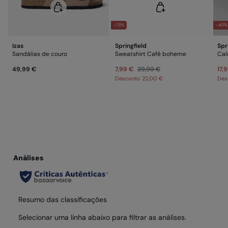
-73%
-40%
Izas
Springfield
Spr
Sandálias de couro
Sweatshirt Café boheme
Cal
49,99 €
7,99 €
29,99 €
17,
Desconto
22,00 €
Des