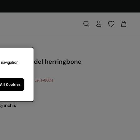
plată cu model herringbone
e navigation,
conomisești
120,00 Lei
80
All Cookies
: 10EXTRA
ej închis