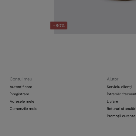
-80%
Contul meu
Ajutor
Autentificare
Serviciu clienți
Înregistrare
Întrebări frecven
Adresele mele
Livrare
Comenzile mele
Retururi și anulăr
Promoții curente