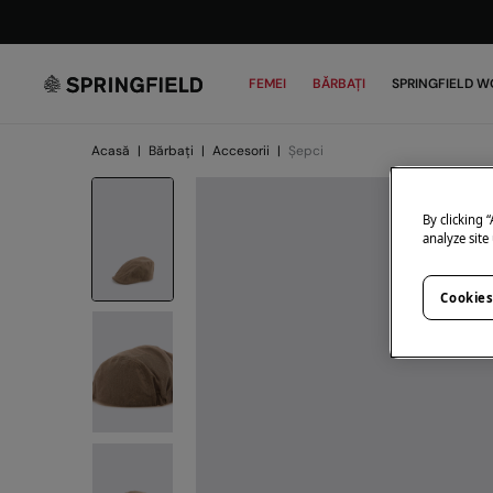
FEMEI
BĂRBAȚI
SPRINGFIELD W
Acasă
|
Bărbați
|
Accesorii
|
Șepci
By clicking 
analyze site
Cookies