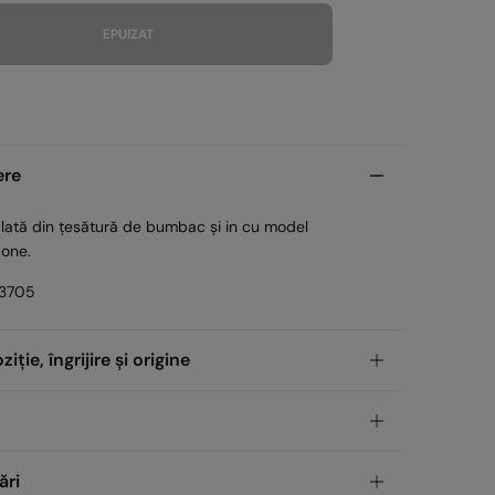
EPUIZAT
ere
lată din țesătură de bumbac și in cu model
bone.
3705
ție, îngrijire și origine
iţie
umbac
GRATUIT
icare din magazin
ări