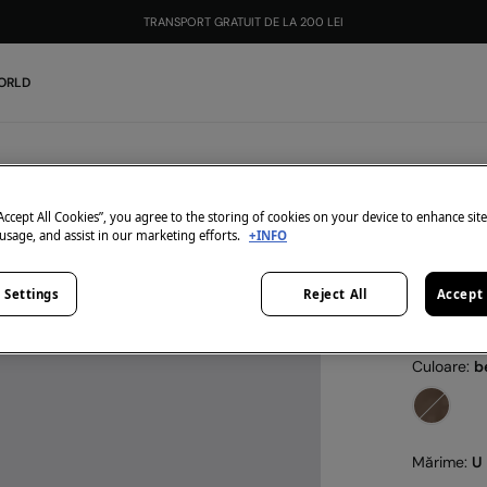
TRANSPORT GRATUIT DE LA 200 LEI
ORLD
Springfield
Șapcă 
“Accept All Cookies”, you agree to the storing of cookies on your device to enhance sit
 usage, and assist in our marketing efforts.
+INFO
29,99 Lei
149,99 Lei
E
 Settings
Reject All
Accept 
-10% | KOD
Culoare:
b
Mărime:
U