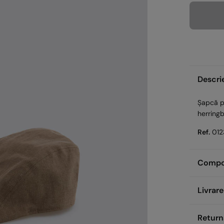
Descri
Șapcă p
herring
Ref.
012
Compozi
Compoz
Livrare
100%
B
Rid
Return
Îngrijire