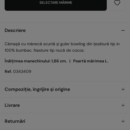
SELECTARE MĂRIME
Descriere
Cămașă cu mânecă scurtă și guler bowling din țesătură tip in
100% bumbac. Nasture tip nucă de cocos.
Înălțimea manechinului: 1,86 cm. |
Poartă mărimea L.
Ref.
0343409
Compoziție, îngrijire și origine
Compoziţie
Livrare
100%
cotton
GRATUIT
Ridicare din magazin
Returnări
Îngrijire