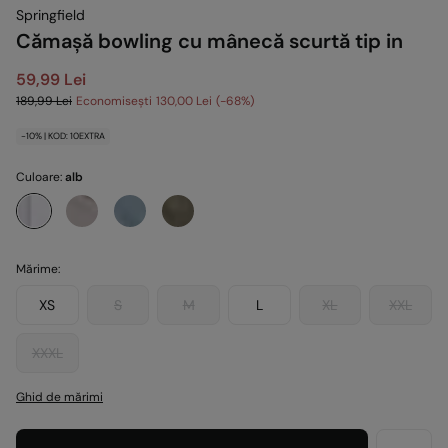
Springfield
Cămașă bowling cu mânecă scurtă tip in
59,99 Lei
189,99 Lei
Economisești
130,00 Lei
68
-10% | KOD: 10EXTRA
Culoare:
alb
Mărime:
XS
S
M
L
XL
XXL
XXXL
Ghid de mărimi