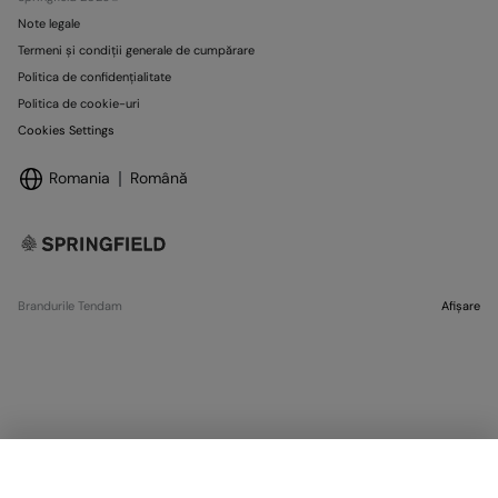
Note legale
Termeni și condiții generale de cumpărare
Politica de confidențialitate
Politica de cookie-uri
Cookies Settings
Romania
Română
Brandurile Tendam
Afișare
SELECTARE MĂRIME