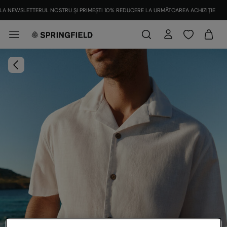
LA NEWSLETTERUL NOSTRU ȘI PRIMEȘTI 10% REDUCERE LA URMĂTOAREA ACHIZIȚIE