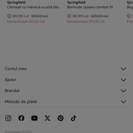
Springfield
Springfield
Spr
Cămașă cu mânecă scurtă din in cu micro dungi
Bermude ușoare comfort fit
Blu
69,99 Lei
189,99 Lei
59,99 Lei
229,99 Lei
Economisești
120,00 Lei
Economisești
170,00 Lei
Eco
Contul meu
Autentificare
Ajutor
Înregistrare
Serviciu clienți
Brandul
Adresele mele
Întrebări frecvente
Comenzile mele
Despre noi
Metode de plată
Livrare
Presă
Retururi și anulări
Lucrează cu noi
Promoții curente
Magazine
Springfield 2025©