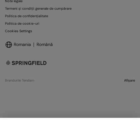
Note legale
Termeni și condiții generale de cumpărare
Politica de confidențialitate
Politica de cookie-uri
Cookies Settings
Romania
Română
Brandurile Tendam
Afișare
EPUIZAT