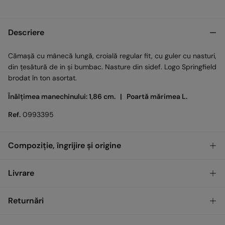
Descriere
Cămașă cu mânecă lungă, croială regular fit, cu guler cu nasturi,
din țesătură de in și bumbac. Nasture din sidef. Logo Springfield
brodat în ton asortat.
Înălțimea manechinului: 1,86 cm. |
Poartă mărimea L.
Ref.
0993395
Compoziție, îngrijire și origine
Compoziţie
Livrare
70%
Bumbac
,
30%
In
GRATUIT
Ridicare din magazin
Returnări
Îngrijire
Temperatura maximă de spălare 30 °C. Centrifugare scurtă
Standard
Ai
30 de zile
pentru a efectua returnarea prin oricare dintre