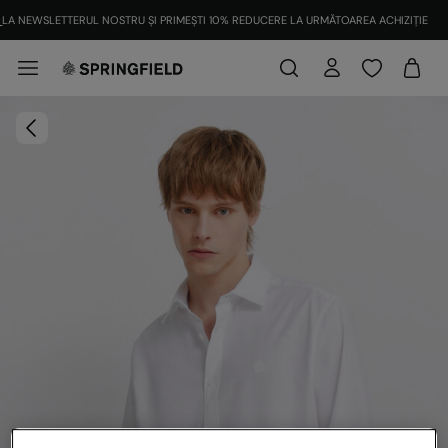
LA NEWSLETTERUL NOSTRU ȘI PRIMEȘTI 10% REDUCERE LA URMĂTOAREA ACHIZIȚIE