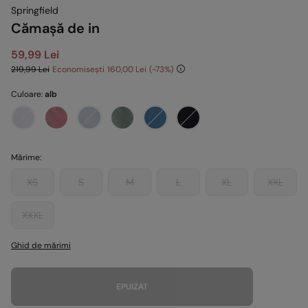
Springfield
Cămașă de in
59,99 Lei
219,99 Lei
Economisești
160,00 Lei
73
Culoare:
alb
Mărime:
XS
S
M
L
XL
XXL
XXXL
Ghid de mărimi
EPUIZAT