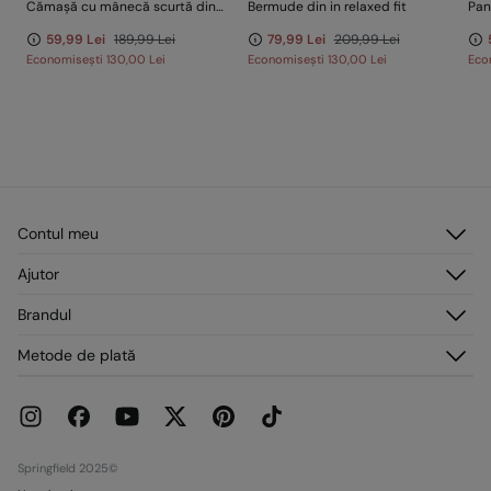
Cămașă cu mânecă scurtă din in
Bermude din in relaxed fit
Pan
59,99 Lei
189,99 Lei
79,99 Lei
209,99 Lei
Economisești
130,00 Lei
Economisești
130,00 Lei
Eco
Contul meu
Autentificare
Ajutor
Înregistrare
Serviciu clienți
Brandul
Adresele mele
Întrebări frecvente
Comenzile mele
Despre noi
Metode de plată
Livrare
Presă
Retururi și anulări
Lucrează cu noi
Promoții curente
Magazine
Springfield 2025©