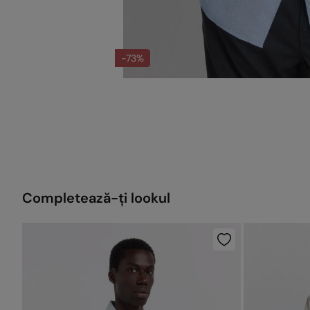
-73%
Completează-ți lookul