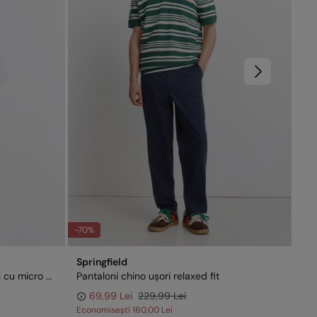
-70%
-63
Springfield
Spr
Cămașă cu mânecă scurtă din in cu micro dungi
Pantaloni chino ușori relaxed fit
Că
69,99 Lei
229,99 Lei
Economisești
160,00 Lei
Eco