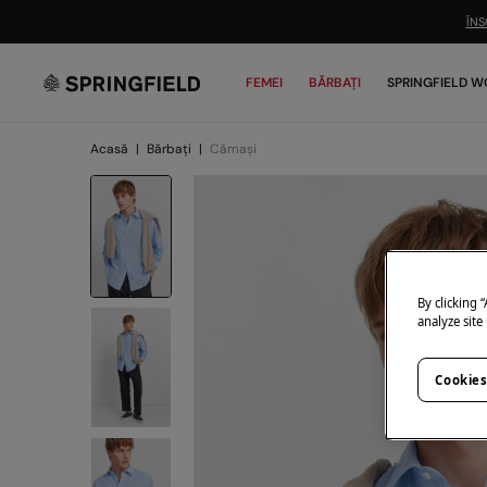
ÎNS
FEMEI
BĂRBAȚI
SPRINGFIELD W
Acasă
|
Bărbați
|
Cămași
By clicking 
analyze site
Cookies