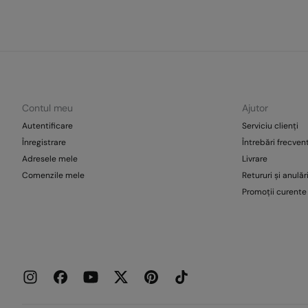
Contul meu
Ajutor
Autentificare
Serviciu clienți
Înregistrare
Întrebări frecven
Adresele mele
Livrare
Comenzile mele
Retururi și anulăr
Promoții curente