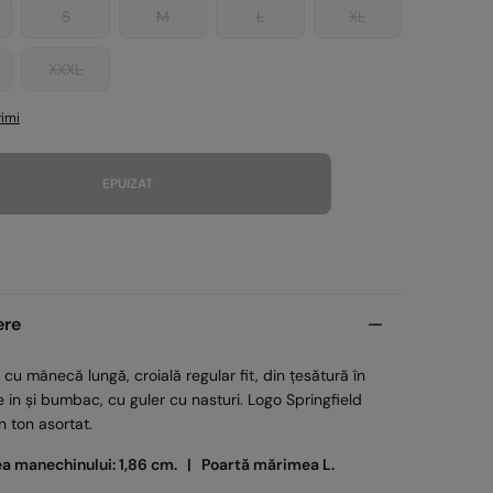
S
M
L
XL
XXXL
imi
EPUIZAT
ere
u mânecă lungă, croială regular fit, din țesătură în
 in și bumbac, cu guler cu nasturi. Logo Springfield
n ton asortat.
ea manechinului: 1,86 cm. |
Poartă mărimea L.