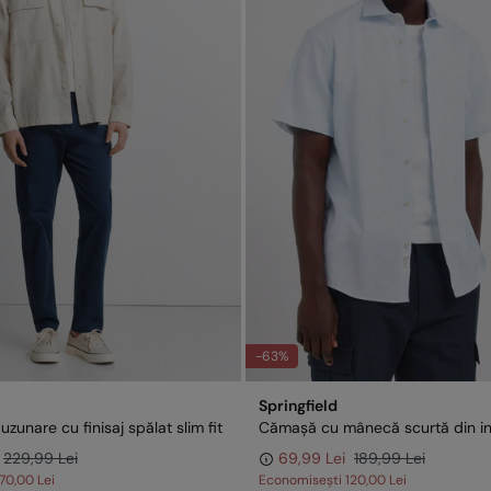
-63%
Springfield
uzunare cu finisaj spălat slim fit
229,99 Lei
69,99 Lei
189,99 Lei
170,00 Lei
Economisești
120,00 Lei