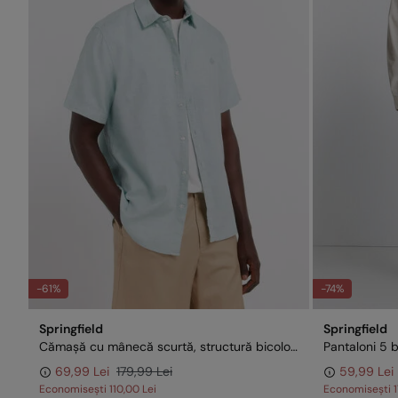
-61%
-74%
Springfield
Springfield
Cămașă cu mânecă scurtă, structură bicoloră
Pantaloni 5 b
69,99 Lei
179,99 Lei
59,99 Lei
Economisești
110,00 Lei
Economisești