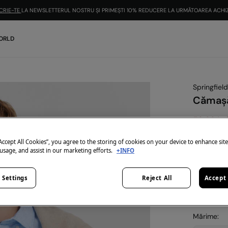
CRIE-TE
LA NEWSLETTERUL NOSTRU ȘI PRIMEȘTI 10% REDUCERE LA URMĂTOAREA ACHIZ
ORLD
Springfield
Cămașă
59,99 Le
219,99 Lei
E
“Accept All Cookies”, you agree to the storing of cookies on your device to enhance sit
-10% | KOD
 usage, and assist in our marketing efforts.
+INFO
Culoare:
a
 Settings
Reject All
Accept 
Mărime: