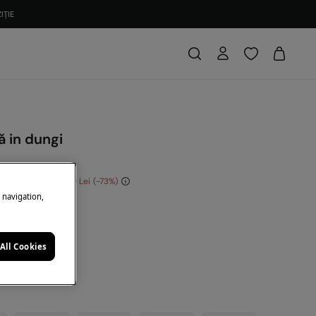
IȚIE
 in dungi
i
conomisești
160,00 Lei
73
e navigation,
: 10EXTRA
lbastru
All Cookies