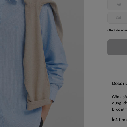
XS
XXL
Ghid de măr
Descri
Cămașă c
dungi de
brodat î
Înălțim