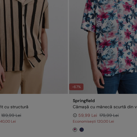
-67%
Springfield
fit cu structură
189,99 Lei
59,99 Lei
179,99 Lei
140,00 Lei
Economisești
120,00 Lei