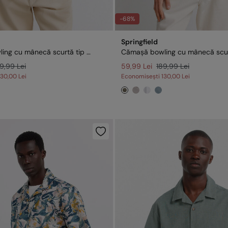
-68%
Springfield
Cămașă bowling cu mânecă scurtă tip in
9,99 Lei
59,99 Lei
189,99 Lei
130,00 Lei
Economisești
130,00 Lei