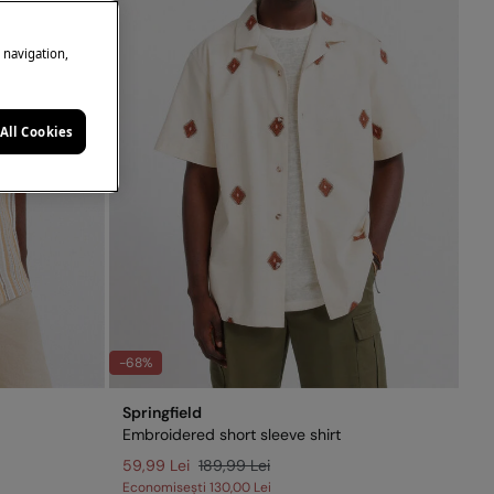
e navigation,
All Cookies
-68%
Springfield
Embroidered short sleeve shirt
59,99 Lei
189,99 Lei
Economisești
130,00 Lei