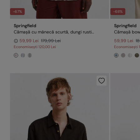
-67%
-68%
Springfield
Springfield
Cămașă cu mânecă scurtă, dungi rustice
59,99 Lei
179,99 Lei
59,99 Lei
18
Economisești
120,00 Lei
Economisești