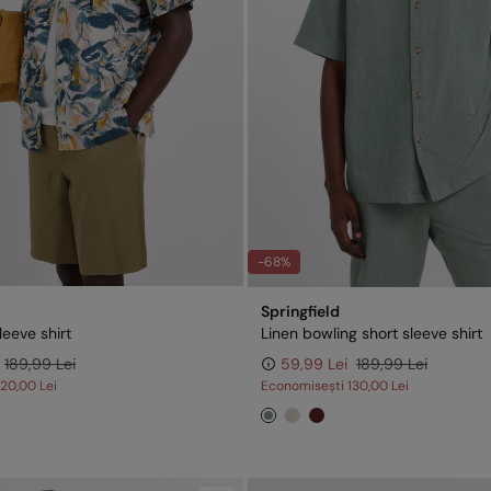
-68%
Springfield
leeve shirt
Linen bowling short sleeve shirt
189,99 Lei
59,99 Lei
189,99 Lei
120,00 Lei
Economisești
130,00 Lei