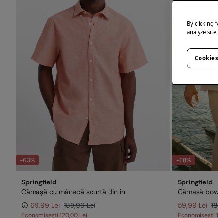
By clicking 
analyze site
Cookies
-63%
-68%
Springfield
Springfield
Cămașă cu mânecă scurtă din in
69,99 Lei
189,99 Lei
59,99 Lei
18
Economisești
120,00 Lei
Economisești