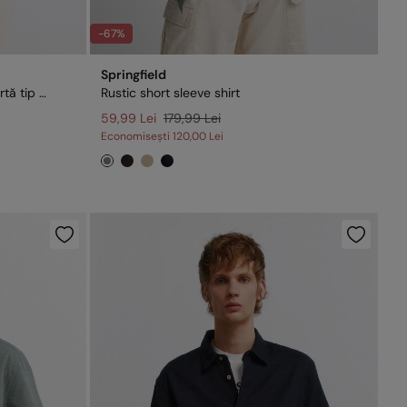
-67%
Springfield
Cămașă bowling cu mânecă scurtă tip in
Rustic short sleeve shirt
59,99 Lei
179,99 Lei
Economisești
120,00 Lei