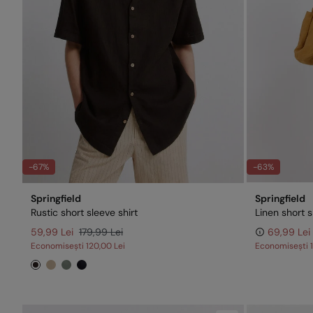
-67%
-63%
Springfield
Springfield
Rustic short sleeve shirt
Linen short s
59,99 Lei
179,99 Lei
69,99 Lei
Economisești
120,00 Lei
Economisești