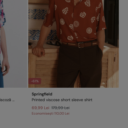
-61%
Springfield
Cămașă cu mânecă scurtă din viscoză imprimată
Printed viscose short sleeve shirt
69,99 Lei
179,99 Lei
Economisești
110,00 Lei