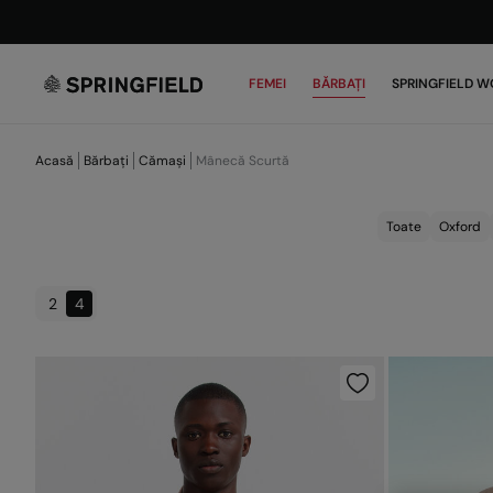
FEMEI
BĂRBAȚI
SPRINGFIELD W
Acasă
Bărbați
Cămași
Mânecă Scurtă
Toate
Oxford
2
4