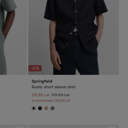
-67%
Springfield
Rustic short sleeve shirt
59,99 Lei
179,99 Lei
Economisești
120,00 Lei