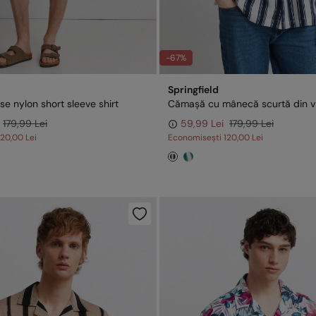
-67%
Springfield
se nylon short sleeve shirt
179,99 Lei
59,99 Lei
179,99 Lei
120,00 Lei
Economisești
120,00 Lei