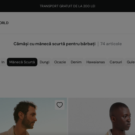
TRANSPORT GRATUIT DE LA 200 LEI
ORLD
Cămăși cu mânecă scurtă pentru bărbați
74
articole
In
Mânecă Scurtă
Dungi
Ocazie
Denim
Hawaianas
Carouri
Gule