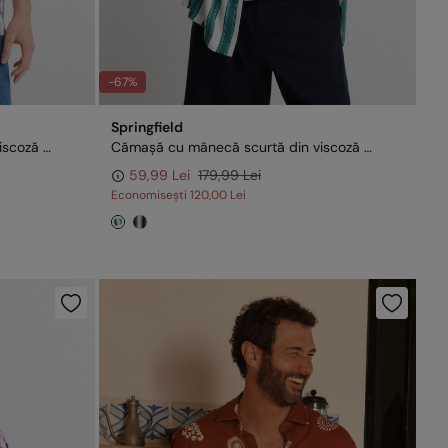
-67%
Springfield
Cămașă cu mânecă scurtă din viscoză cu dungi
Cămașă cu mânecă scurtă din viscoză cu dungi
59,99 Lei
179,99 Lei
Economisești
120,00 Lei