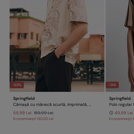
-68%
-74%
Springfield
Springfield
Cămașă cu mânecă scurtă, imprimată, din in și viscoză
Polo regular 
59,99 Lei
189,99 Lei
49,99 Lei
Economisești
130,00 Lei
Economisești