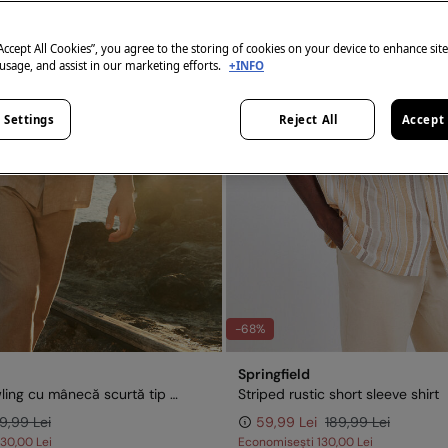
“Accept All Cookies”, you agree to the storing of cookies on your device to enhance sit
 usage, and assist in our marketing efforts.
+INFO
 Settings
Reject All
Accept 
-68%
Springfield
Cămașă bowling cu mânecă scurtă tip in
Striped rustic short sleeve shirt
9,99 Lei
59,99 Lei
189,99 Lei
130,00 Lei
Economisești
130,00 Lei