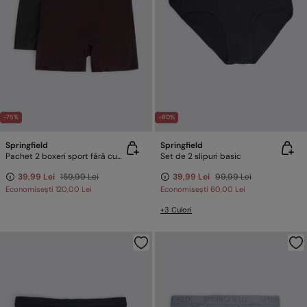
-75%
-60%
Springfield
Springfield
Pachet 2 boxeri sport fără cusături
Set de 2 slipuri basic
39,99 Lei
159,99 Lei
39,99 Lei
99,99 Lei
Economisești
120,00 Lei
Economisești
60,00 Lei
+3 Culori