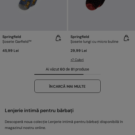
Springfield
Springfield
Șosete Garfield™
Șosete lungi cu micro buline
45,99 Lei
29,99 Lei
+7 Culori
Ai văzut
de
produse
60
81
ÎNCARCĂ MAI MULTE
Lenjerie intimă pentru bărbați
Descoperă noua colecție Lenjerie intimă pentru bărbați disponibilă în
magazinul nostru online.