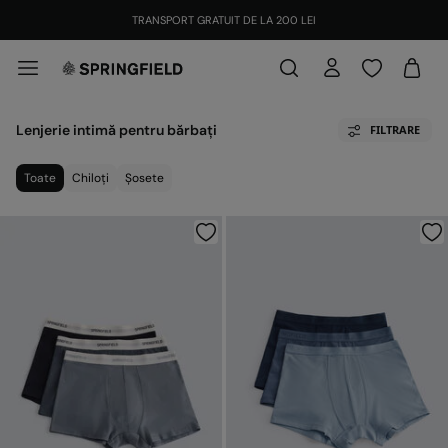
TRANSPORT GRATUIT DE LA 200 LEI
Lenjerie intimă pentru bărbați
FILTRARE
Toate
Chiloți
Șosete