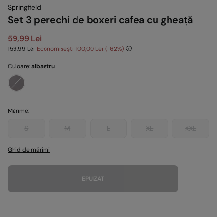
Springfield
Set 3 perechi de boxeri cafea cu gheață
59,99 Lei
159,99 Lei
Economisești
100,00 Lei
62
Culoare:
albastru
Mărime:
S
M
L
XL
XXL
Ghid de mărimi
EPUIZAT