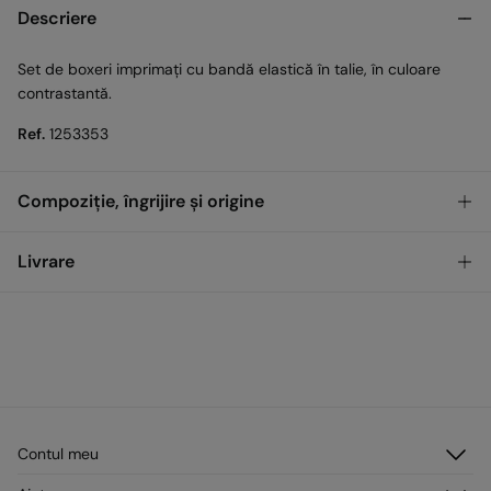
Descriere
Set de boxeri imprimați cu bandă elastică în talie, în culoare
contrastantă.
Ref.
1253353
Compoziție, îngrijire și origine
Compoziţie
Livrare
95%
Bumbac
,
5%
Elastan
GRATUIT
Ridicare din magazin
Îngrijire
Temperatura maximă de spălare 30 °C
Standard
Nu uscați la uscător
17,00
0 LEI - 200,00 LEI
LEI
Călcare delicată
Contul meu
Gratuit pentru comenzi peste 200,00 LEI
Autentificare