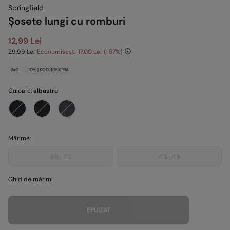
Springfield
Șosete lungi cu romburi
12,99 Lei
29,99 Lei
Economisești
17,00 Lei
57
3=2
-10% | KOD: 10EXTRA
Culoare:
albastru
Mărime:
39-42
43-46
Ghid de mărimi
EPUIZAT