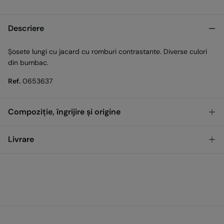
Descriere
Șosete lungi cu jacard cu romburi contrastante. Diverse culori
din bumbac.
Ref.
0653637
Compoziție, îngrijire și origine
Compoziţie
Livrare
73%
cotton
,
25%
polyester
,
2%
elastane
GRATUIT
Ridicare din magazin
Îngrijire
Temperatura maximă de spălare 30 °C
Standard
Nu uscați la uscător
17,00
0 LEI - 200,00 LEI
LEI