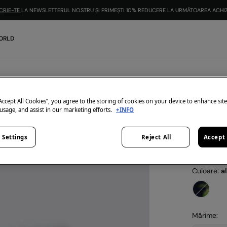
CRIE-TE
LA NEWSLETTERUL NOSTRU ȘI PRIMEȘTI 10% REDUCERE LA URMĂTOAREA ACHIZ
ORLD
Springfield
Șosete
“Accept All Cookies”, you agree to the storing of cookies on your device to enhance sit
 usage, and assist in our marketing efforts.
+INFO
12,99 Lei
29,99 Lei
Ec
 Settings
Reject All
Accept 
3=2
-1
Culoare:
a
Mărime: