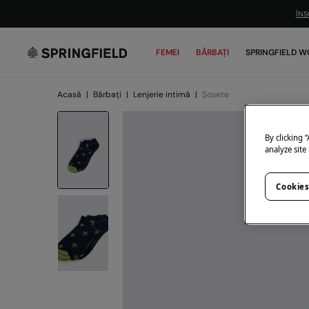
ÎNS
FEMEI
BĂRBAȚI
SPRINGFIELD W
Acasă
|
Bărbați
|
Lenjerie intimă
|
Șosete
By clicking 
analyze site
Cookies