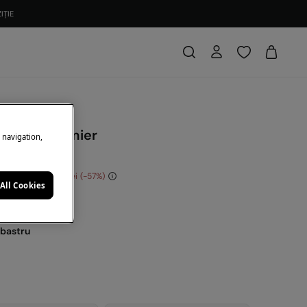
IȚIE
 scurte palmier
e navigation,
onomisești
17,00 Lei
57
All Cookies
0% | KOD: 10EXTRA
lbastru