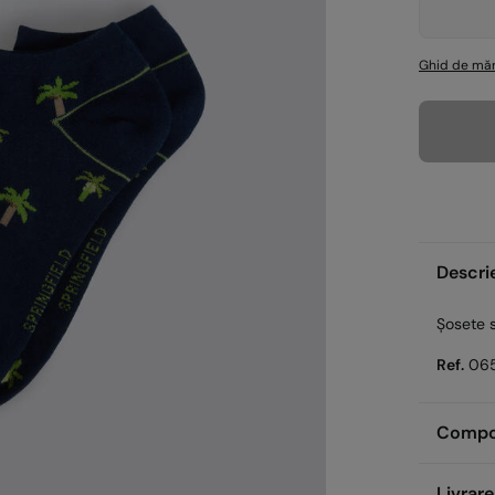
Ghid de măr
Descri
Șosete 
Ref.
06
Compozi
Compoz
Livrare