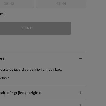
39-42
43-46
imi
EPUIZAT
ere
scurte cu jacard cu palmieri din bumbac.
53657
ție, îngrijire și origine
iţie