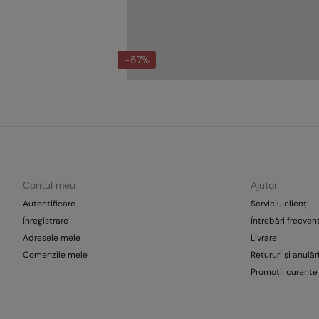
-57%
Contul meu
Ajutor
Autentificare
Serviciu clienți
Înregistrare
Întrebări frecven
Adresele mele
Livrare
Comenzile mele
Retururi și anulăr
Promoții curente