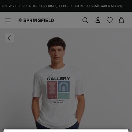
LA NEWSLETTERUL NOSTRU ȘI PRIMEȘTI 10% REDUCERE LA URMĂTOAREA ACHIZIȚIE