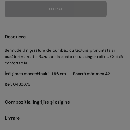
EPUIZAT
Descriere
Bermude din țesătură de bumbac cu textură pronunțată și
cusături marcate. Buzunare la spate cu un singur refilet. Croială
confortabilă.
Înălțimea manechinului: 1,86 cm. |
Poartă mărimea 42.
Ref.
0433679
Compoziție, îngrijire și origine
Compoziţie
Livrare
100%
Bumbac