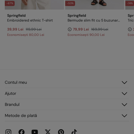
-67%
-53%
-74%
Springfield
Springfield
Spr
Embroidered ethnic T-shirt
Bermude slim fit cu 5 buzunare, cu finisaj spălat
Tri
39,99 Lei
119,99 Lei
79,99 Lei
169,99 Lei
Economisești
80,00 Lei
Economisești
90,00 Lei
Eco
Contul meu
Autentificare
Ajutor
Înregistrare
Serviciu clienți
Brandul
Adresele mele
Întrebări frecvente
Comenzile mele
Despre noi
Metode de plată
Livrare
Presă
Retururi și anulări
Lucrează cu noi
Promoții curente
Magazine