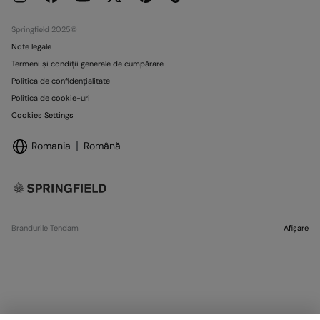
Springfield 2025©
Note legale
Termeni și condiții generale de cumpărare
Politica de confidențialitate
Politica de cookie-uri
Cookies Settings
Romania
Română
Brandurile Tendam
Afișare