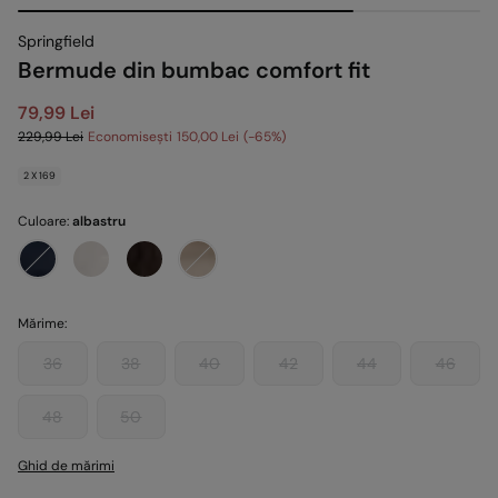
Springfield
Bermude din bumbac comfort fit
79,99 Lei
229,99 Lei
Economisești
150,00 Lei
65
2 X 169
Culoare:
albastru
Mărime:
36
38
40
42
44
46
48
50
Ghid de mărimi